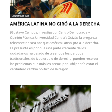
COLUMNISTAS
AMÉRICA LATINA NO GIRÓ A LA DERECHA
(Gustavo Campos, investigador Centro Democracia y
Opinión Pública, Universidad Central): Quizás la pregunta
relevante no sea por qué América Latina gira a la derecha.
La pregunta es por qué una parte creciente de los
ciudadanos ha dejado de creer que los partidos
tradicionales, de izquierda o de derecha, pueden resolver
los problemas que más les preocupan. Ahí podría estar el
verdadero cambio político de la región.