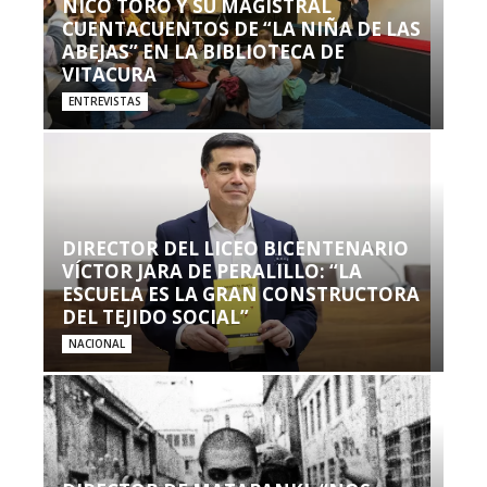
NICO TORO Y SU MAGISTRAL
CUENTACUENTOS DE “LA NIÑA DE LAS
ABEJAS” EN LA BIBLIOTECA DE
VITACURA
ENTREVISTAS
DIRECTOR DEL LICEO BICENTENARIO
VÍCTOR JARA DE PERALILLO: “LA
ESCUELA ES LA GRAN CONSTRUCTORA
DEL TEJIDO SOCIAL”
NACIONAL