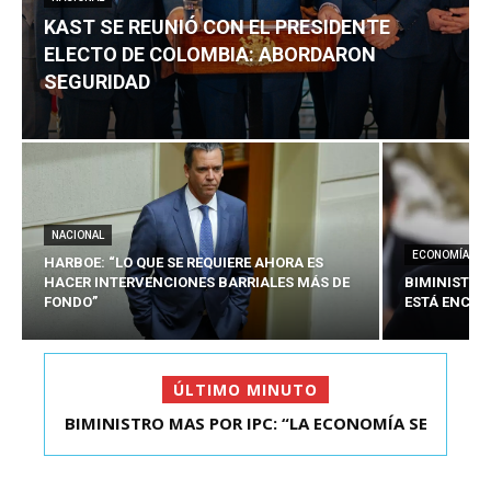
KAST SE REUNIÓ CON EL PRESIDENTE
ELECTO DE COLOMBIA: ABORDARON
SEGURIDAD
NACIONAL
ECONOMÍA
HARBOE: “LO QUE SE REQUIERE AHORA ES
HACER INTERVENCIONES BARRIALES MÁS DE
BIMINISTRO
FONDO”
ESTÁ ENCAU
ÚLTIMO MINUTO
BIMINISTRO MAS POR IPC: “LA ECONOMÍA SE
KAST SE REUNIÓ CON EL PRESIDENTE ELECTO DE
ESTÁ ENC...
COLOMBIA: A...