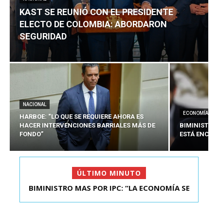
KAST SE REUNIÓ CON EL PRESIDENTE
ELECTO DE COLOMBIA: ABORDARON
SEGURIDAD
NACIONAL
ECONOMÍA
HARBOE: “LO QUE SE REQUIERE AHORA ES
HACER INTERVENCIONES BARRIALES MÁS DE
BIMINISTRO
FONDO”
ESTÁ ENCAU
ÚLTIMO MINUTO
BIMINISTRO MAS POR IPC: “LA ECONOMÍA SE
ESTÁ ENC...