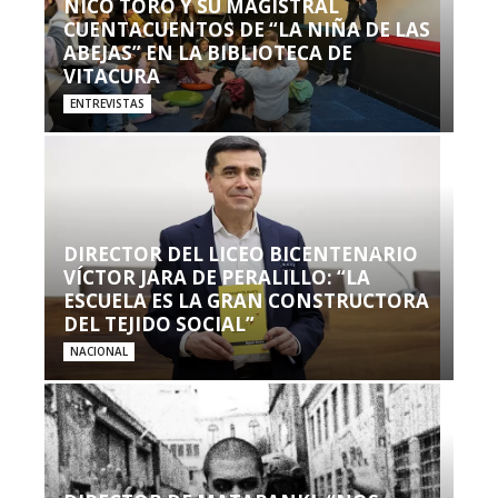
NICO TORO Y SU MAGISTRAL
CUENTACUENTOS DE “LA NIÑA DE LAS
ABEJAS” EN LA BIBLIOTECA DE
VITACURA
ENTREVISTAS
DIRECTOR DEL LICEO BICENTENARIO
VÍCTOR JARA DE PERALILLO: “LA
ESCUELA ES LA GRAN CONSTRUCTORA
DEL TEJIDO SOCIAL”
NACIONAL