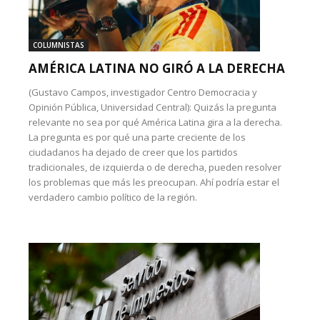
COLUMNISTAS
AMÉRICA LATINA NO GIRÓ A LA DERECHA
(Gustavo Campos, investigador Centro Democracia y
Opinión Pública, Universidad Central): Quizás la pregunta
relevante no sea por qué América Latina gira a la derecha.
La pregunta es por qué una parte creciente de los
ciudadanos ha dejado de creer que los partidos
tradicionales, de izquierda o de derecha, pueden resolver
los problemas que más les preocupan. Ahí podría estar el
verdadero cambio político de la región.