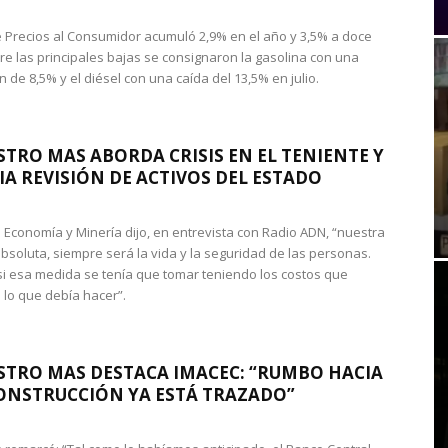
de Precios al Consumidor acumuló 2,9% en el año y 3,5% a doce
re las principales bajas se consignaron la gasolina con una
 de 8,5% y el diésel con una caída del 13,5% en julio.
STRO MAS ABORDA CRISIS EN EL TENIENTE Y
A REVISIÓN DE ACTIVOS DEL ESTADO
de Economía y Minería dijo, en entrevista con Radio ADN, “nuestra
absoluta, siempre será la vida y la seguridad de las personas.
si esa medida se tenía que tomar teniendo los costos que
 lo que debía hacer”.
STRO MAS DESTACA IMACEC: “RUMBO HACIA
ONSTRUCCIÓN YA ESTÁ TRAZADO”