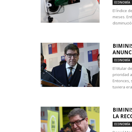
ECONOMÍA
El Índice 
meses. Ent
disminución
BIMINI
ANUNCI
ECONOMÍA
El titular 
prioridad 
Entonces, 
tuviera era
BIMINI
LA REC
ECONOMÍA