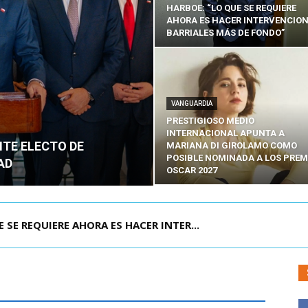
HARBOE: “LO QUE SE REQUIERE
AHORA ES HACER INTERVENCIO
BARRIALES MÁS DE FONDO”
VANGUARDIA
PRESTIGIOSO MEDIO
INTERNACIONAL APUNTA A
NTE ELECTO DE
MARIANA DI GIROLAMO COMO
POSIBLE NOMINADA A LOS PREM
AD
OSCAR 2027
POR IPC: “LA ECONOMÍA SE ESTÁ ENC...