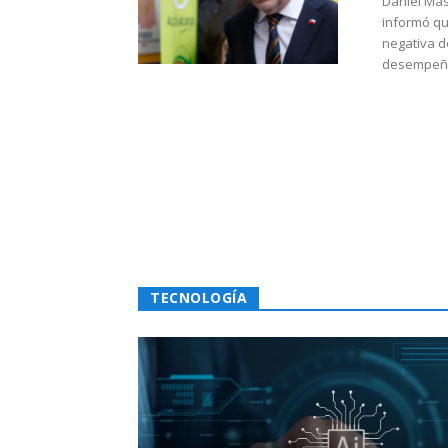
Daniel Mas
informó qu
negativa d
desempeño 
TECNOLOGÍA