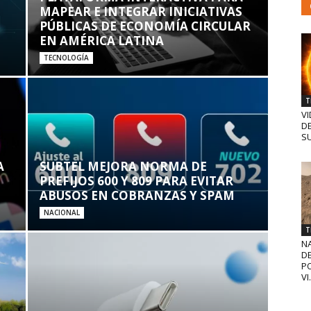
MAPEAR E INTEGRAR INICIATIVAS
PÚBLICAS DE ECONOMÍA CIRCULAR
EN AMÉRICA LATINA
TECNOLOGÍA
T
VI
D
SU
A
SUBTEL MEJORA NORMA DE
PREFIJOS 600 Y 809 PARA EVITAR
ABUSOS EN COBRANZAS Y SPAM
NACIONAL
T
N
D
PO
VI.