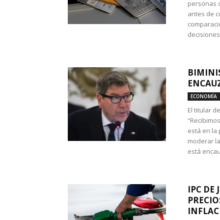
personas c
antes de co
comparació
decisione
BIMINI
ENCAUZ
ECONOMÍA
El titular 
“Recibimos
está en la
moderar la
está encau
IPC DE 
PRECIO
INFLAC