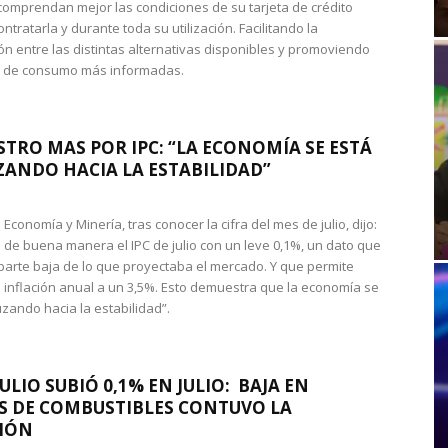
omprendan mejor las condiciones de su tarjeta de crédito
ntratarla y durante toda su utilización. Facilitando la
n entre las distintas alternativas disponibles y promoviendo
s de consumo más informadas.
STRO MAS POR IPC: “LA ECONOMÍA SE ESTÁ
ANDO HACIA LA ESTABILIDAD”
de Economía y Minería, tras conocer la cifra del mes de julio, dijo:
 de buena manera el IPC de julio con un leve 0,1%, un dato que
 parte baja de lo que proyectaba el mercado. Y que permite
 inflación anual a un 3,5%. Esto demuestra que la economía se
zando hacia la estabilidad”.
JULIO SUBIÓ 0,1% EN JULIO: BAJA EN
S DE COMBUSTIBLES CONTUVO LA
IÓN