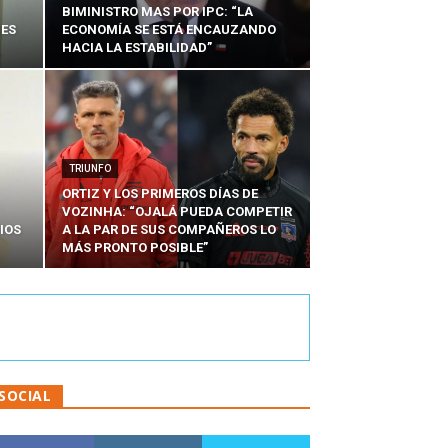
BIMINISTRO MAS POR IPC: “LA
NES
ECONOMÍA SE ESTÁ ENCAUZANDO
HACIA LA ESTABILIDAD”
TRIUNFO
ORTIZ Y LOS PRIMEROS DÍAS DE
VOZINHA: “OJALÁ PUEDA COMPETIR
IOS
A LA PAR DE SUS COMPAÑEROS LO
MÁS PRONTO POSIBLE”
SOCIAL