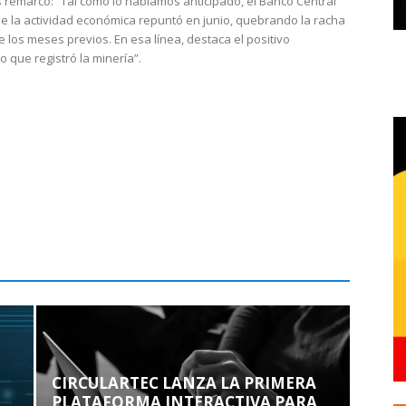
 remarcó: “Tal como lo habíamos anticipado, el Banco Central
e la actividad económica repuntó en junio, quebrando la racha
e los meses previos. En esa línea, destaca el positivo
que registró la minería”.
CIRCULARTEC LANZA LA PRIMERA
PLATAFORMA INTERACTIVA PARA