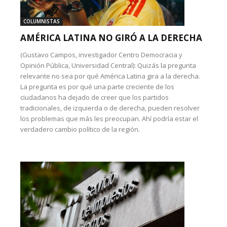
COLUMNISTAS
AMÉRICA LATINA NO GIRÓ A LA DERECHA
(Gustavo Campos, investigador Centro Democracia y
Opinión Pública, Universidad Central): Quizás la pregunta
relevante no sea por qué América Latina gira a la derecha.
La pregunta es por qué una parte creciente de los
ciudadanos ha dejado de creer que los partidos
tradicionales, de izquierda o de derecha, pueden resolver
los problemas que más les preocupan. Ahí podría estar el
verdadero cambio político de la región.