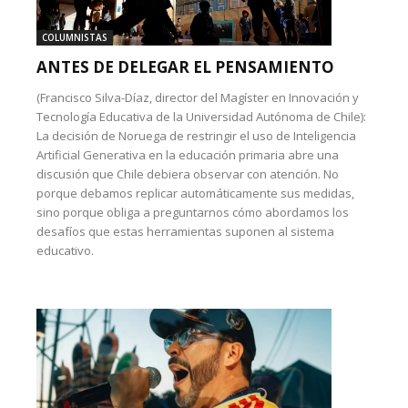
COLUMNISTAS
ANTES DE DELEGAR EL PENSAMIENTO
(Francisco Silva-Díaz, director del Magíster en Innovación y
Tecnología Educativa de la Universidad Autónoma de Chile):
La decisión de Noruega de restringir el uso de Inteligencia
Artificial Generativa en la educación primaria abre una
discusión que Chile debiera observar con atención. No
porque debamos replicar automáticamente sus medidas,
sino porque obliga a preguntarnos cómo abordamos los
desafíos que estas herramientas suponen al sistema
educativo.