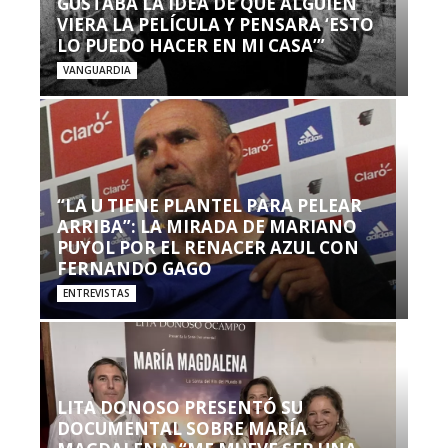
GUSTABA LA IDEA DE QUE ALGUIEN
VIERA LA PELÍCULA Y PENSARA ‘ESTO
LO PUEDO HACER EN MI CASA’”
VANGUARDIA
“LA U TIENE PLANTEL PARA PELEAR
ARRIBA”: LA MIRADA DE MARIANO
PUYOL POR EL RENACER AZUL CON
FERNANDO GAGO
ENTREVISTAS
LITA DONOSO PRESENTÓ SU
DOCUMENTAL SOBRE MARÍA