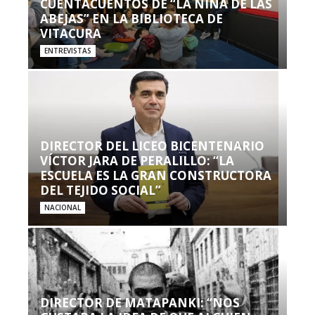
CUENTACUENTOS DE “LA NIÑA DE LAS
ABEJAS” EN LA BIBLIOTECA DE
VITACURA
ENTREVISTAS
DIRECTOR DEL LICEO BICENTENARIO
VÍCTOR JARA DE PERALILLO: “LA
ESCUELA ES LA GRAN CONSTRUCTORA
DEL TEJIDO SOCIAL”
NACIONAL
DIRECTOR DE MATAPANKI: “NOS