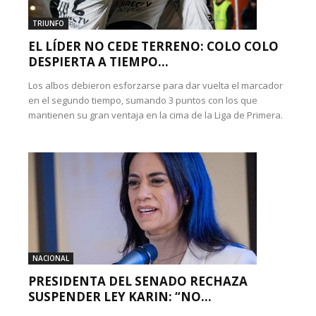
TRIUNFO
EL LÍDER NO CEDE TERRENO: COLO COLO
DESPIERTA A TIEMPO...
Los albos debieron esforzarse para dar vuelta el marcador
en el segundo tiempo, sumando 3 puntos con los que
mantienen su gran ventaja en la cima de la Liga de Primera.
NACIONAL
PRESIDENTA DEL SENADO RECHAZA
SUSPENDER LEY KARIN: “NO...