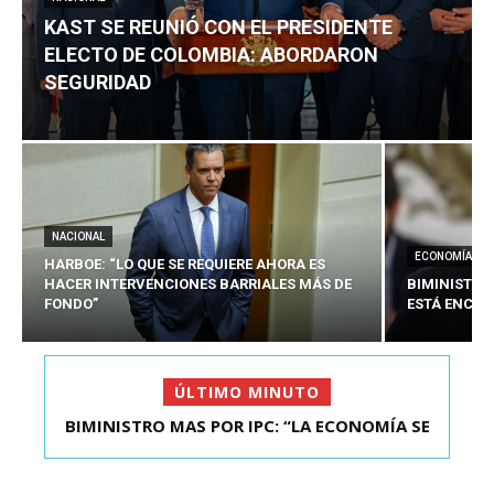
KAST SE REUNIÓ CON EL PRESIDENTE
ELECTO DE COLOMBIA: ABORDARON
SEGURIDAD
NACIONAL
ECONOMÍA
HARBOE: “LO QUE SE REQUIERE AHORA ES
HACER INTERVENCIONES BARRIALES MÁS DE
BIMINISTRO
FONDO”
ESTÁ ENCAU
ÚLTIMO MINUTO
BIMINISTRO MAS POR IPC: “LA ECONOMÍA SE
KAST SE REUNIÓ CON EL PRESIDENTE ELECTO DE
ESTÁ ENC...
COLOMBIA: A...