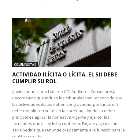
COLUMNISTAS
ACTIVIDAD ILÍCITA O LÍCITA, EL SII DEBE
CUMPLIR SU ROL
(Javier Jaque, socio Líder de CCL Auditores Consultores):
Recordemos que incluso los tribunales han reconocido que
las actividades ilícitas deben ser gravadas, por tanto, el SII
debe cumplir con su rol en la sociedad, donde su deber
principal es aplicar la normativa vigente y ejercer las
facultades que la ley le ha conferido. Exigirle algo distinto
sería pedirle que renuncie precisamente a la función para la
cual fue creado.