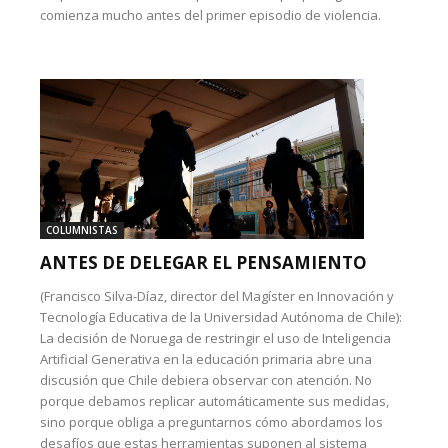
comienza mucho antes del primer episodio de violencia.
COLUMNISTAS
ANTES DE DELEGAR EL PENSAMIENTO
(Francisco Silva-Díaz, director del Magíster en Innovación y
Tecnología Educativa de la Universidad Autónoma de Chile):
La decisión de Noruega de restringir el uso de Inteligencia
Artificial Generativa en la educación primaria abre una
discusión que Chile debiera observar con atención. No
porque debamos replicar automáticamente sus medidas,
sino porque obliga a preguntarnos cómo abordamos los
desafíos que estas herramientas suponen al sistema