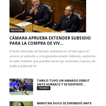
NACIONAL
CÁMARA APRUEBA EXTENDER SUBSIDIO
PARA LA COMPRA DE VIV...
El texto derivado al Senado aumenta en 30 mil cupos el
acceso al subsidio y a la garantía estatal. Además, aumenta
el valor máximo que pueden tener las viviendas nuevas, de
4.000 a 6.000 mil UF.
TABILO TUVO UN AMARGO DEBUT
ANTE HURKACZ Y SE DESPIDIÓ...
TRIUNFO
MINISTRA DUCO SE DEFENDIÓ ANTE