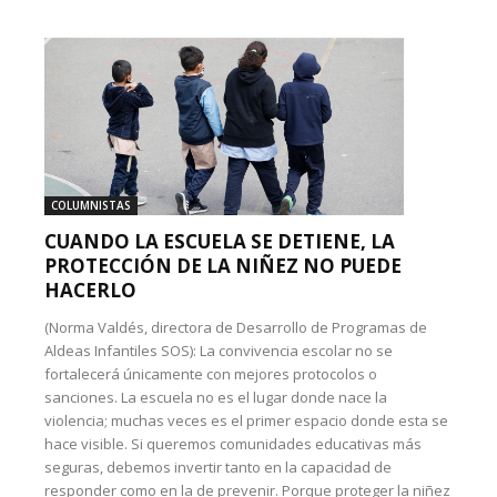
COLUMNISTAS
CUANDO LA ESCUELA SE DETIENE, LA
PROTECCIÓN DE LA NIÑEZ NO PUEDE
HACERLO
(Norma Valdés, directora de Desarrollo de Programas de
Aldeas Infantiles SOS): La convivencia escolar no se
fortalecerá únicamente con mejores protocolos o
sanciones. La escuela no es el lugar donde nace la
violencia; muchas veces es el primer espacio donde esta se
hace visible. Si queremos comunidades educativas más
seguras, debemos invertir tanto en la capacidad de
responder como en la de prevenir. Porque proteger la niñez