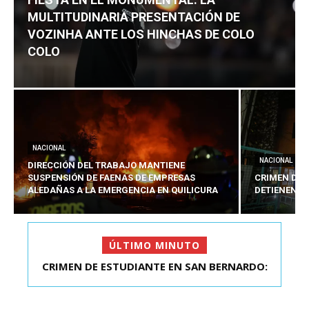
MULTITUDINARIA PRESENTACIÓN DE
VOZINHA ANTE LOS HINCHAS DE COLO
COLO
NACIONAL
NACIONAL
DIRECCIÓN DEL TRABAJO MANTIENE
SUSPENSIÓN DE FAENAS DE EMPRESAS
CRIMEN DE 
ALEDAÑAS A LA EMERGENCIA EN QUILICURA
DETIENEN A
ÚLTIMO MINUTO
CRIMEN DE ESTUDIANTE EN SAN BERNARDO:
FIESTA EN EL MONUMENTAL: LA
MULTITUDINARIA PRESENTACIÓ...
DETIENEN AL PRES...