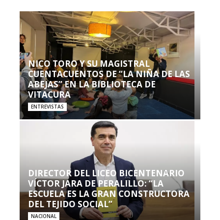
NICO TORO Y SU MAGISTRAL
CUENTACUENTOS DE “LA NIÑA DE LAS
ABEJAS” EN LA BIBLIOTECA DE
VITACURA
ENTREVISTAS
DIRECTOR DEL LICEO BICENTENARIO
VÍCTOR JARA DE PERALILLO: “LA
ESCUELA ES LA GRAN CONSTRUCTORA
DEL TEJIDO SOCIAL”
NACIONAL