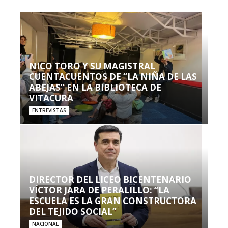
NICO TORO Y SU MAGISTRAL
CUENTACUENTOS DE “LA NIÑA DE LAS
ABEJAS” EN LA BIBLIOTECA DE
VITACURA
ENTREVISTAS
DIRECTOR DEL LICEO BICENTENARIO
VÍCTOR JARA DE PERALILLO: “LA
ESCUELA ES LA GRAN CONSTRUCTORA
DEL TEJIDO SOCIAL”
NACIONAL