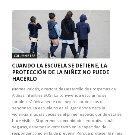
COLUMNISTAS
CUANDO LA ESCUELA SE DETIENE, LA
PROTECCIÓN DE LA NIÑEZ NO PUEDE
HACERLO
(Norma Valdés, directora de Desarrollo de Programas de
Aldeas Infantiles SOS): La convivencia escolar no se
fortalecerá únicamente con mejores protocolos o
sanciones. La escuela no es el lugar donde nace la
violencia; muchas veces es el primer espacio donde esta se
hace visible. Si queremos comunidades educativas más
seguras, debemos invertir tanto en la capacidad de
responder como en la de prevenir. Porque proteger la niñez