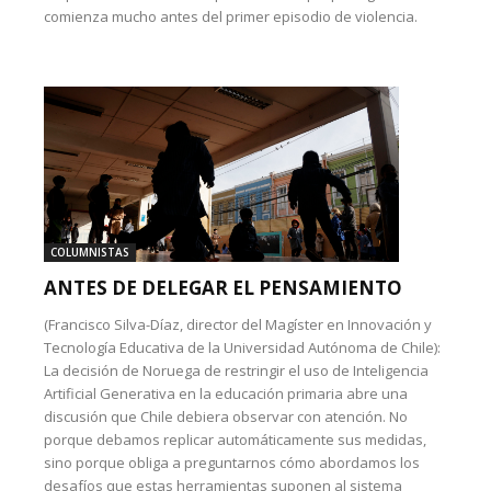
comienza mucho antes del primer episodio de violencia.
COLUMNISTAS
ANTES DE DELEGAR EL PENSAMIENTO
(Francisco Silva-Díaz, director del Magíster en Innovación y
Tecnología Educativa de la Universidad Autónoma de Chile):
La decisión de Noruega de restringir el uso de Inteligencia
Artificial Generativa en la educación primaria abre una
discusión que Chile debiera observar con atención. No
porque debamos replicar automáticamente sus medidas,
sino porque obliga a preguntarnos cómo abordamos los
desafíos que estas herramientas suponen al sistema