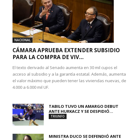
NACIONAL
CÁMARA APRUEBA EXTENDER SUBSIDIO
PARA LA COMPRA DE VIV...
El texto derivado al Senado aumenta en 30 mil cupos el
acceso al subsidio y a la garantía estatal. Además, aumenta
el valor máximo que pueden tener las viviendas nuevas, de
4.000 a 6.000 mil UF.
TABILO TUVO UN AMARGO DEBUT
ANTE HURKACZ Y SE DESPIDIÓ...
TRIUNFO
MINISTRA DUCO SE DEFENDIÓ ANTE