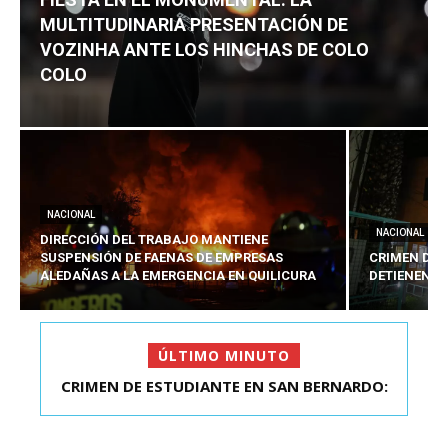
MULTITUDINARIA PRESENTACIÓN DE
VOZINHA ANTE LOS HINCHAS DE COLO
COLO
NACIONAL
NACIONAL
DIRECCIÓN DEL TRABAJO MANTIENE
SUSPENSIÓN DE FAENAS DE EMPRESAS
CRIMEN DE 
ALEDAÑAS A LA EMERGENCIA EN QUILICURA
DETIENEN A
ÚLTIMO MINUTO
FIESTA EN EL MONUMENTAL: LA
MULTITUDINARIA PRESENTACIÓ...