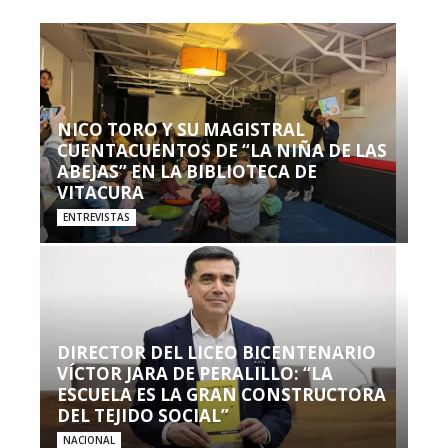
NICO TORO Y SU MAGISTRAL
CUENTACUENTOS DE “LA NIÑA DE LAS
ABEJAS” EN LA BIBLIOTECA DE
VITACURA
ENTREVISTAS
DIRECTOR DEL LICEO BICENTENARIO
VÍCTOR JARA DE PERALILLO: “LA
ESCUELA ES LA GRAN CONSTRUCTORA
DEL TEJIDO SOCIAL”
NACIONAL