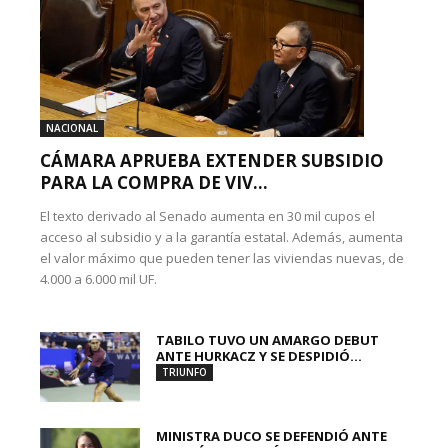
NACIONAL
CÁMARA APRUEBA EXTENDER SUBSIDIO
PARA LA COMPRA DE VIV...
El texto derivado al Senado aumenta en 30 mil cupos el
acceso al subsidio y a la garantía estatal. Además, aumenta
el valor máximo que pueden tener las viviendas nuevas, de
4.000 a 6.000 mil UF.
TABILO TUVO UN AMARGO DEBUT
ANTE HURKACZ Y SE DESPIDIÓ...
TRIUNFO
MINISTRA DUCO SE DEFENDIÓ ANTE