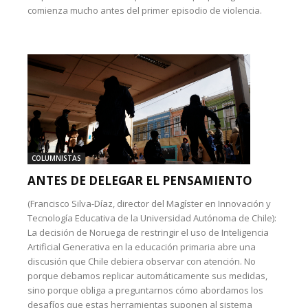
comienza mucho antes del primer episodio de violencia.
COLUMNISTAS
ANTES DE DELEGAR EL PENSAMIENTO
(Francisco Silva-Díaz, director del Magíster en Innovación y
Tecnología Educativa de la Universidad Autónoma de Chile):
La decisión de Noruega de restringir el uso de Inteligencia
Artificial Generativa en la educación primaria abre una
discusión que Chile debiera observar con atención. No
porque debamos replicar automáticamente sus medidas,
sino porque obliga a preguntarnos cómo abordamos los
desafíos que estas herramientas suponen al sistema