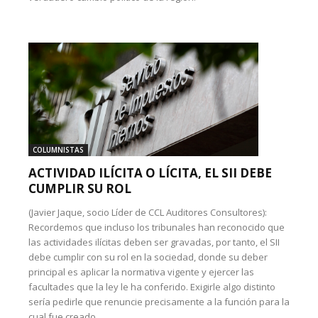
COLUMNISTAS
ACTIVIDAD ILÍCITA O LÍCITA, EL SII DEBE
CUMPLIR SU ROL
(Javier Jaque, socio Líder de CCL Auditores Consultores):
Recordemos que incluso los tribunales han reconocido que
las actividades ilícitas deben ser gravadas, por tanto, el SII
debe cumplir con su rol en la sociedad, donde su deber
principal es aplicar la normativa vigente y ejercer las
facultades que la ley le ha conferido. Exigirle algo distinto
sería pedirle que renuncie precisamente a la función para la
cual fue creado.