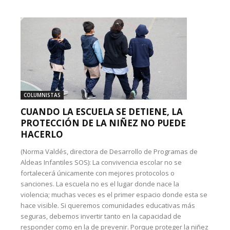
COLUMNISTAS
CUANDO LA ESCUELA SE DETIENE, LA
PROTECCIÓN DE LA NIÑEZ NO PUEDE
HACERLO
(Norma Valdés, directora de Desarrollo de Programas de
Aldeas Infantiles SOS): La convivencia escolar no se
fortalecerá únicamente con mejores protocolos o
sanciones. La escuela no es el lugar donde nace la
violencia; muchas veces es el primer espacio donde esta se
hace visible. Si queremos comunidades educativas más
seguras, debemos invertir tanto en la capacidad de
responder como en la de prevenir. Porque proteger la niñez