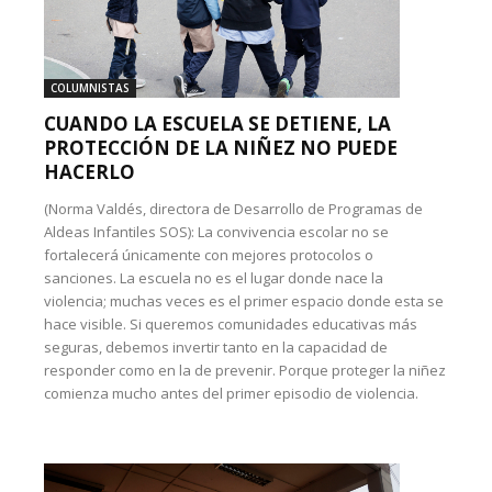
COLUMNISTAS
CUANDO LA ESCUELA SE DETIENE, LA
PROTECCIÓN DE LA NIÑEZ NO PUEDE
HACERLO
(Norma Valdés, directora de Desarrollo de Programas de
Aldeas Infantiles SOS): La convivencia escolar no se
fortalecerá únicamente con mejores protocolos o
sanciones. La escuela no es el lugar donde nace la
violencia; muchas veces es el primer espacio donde esta se
hace visible. Si queremos comunidades educativas más
seguras, debemos invertir tanto en la capacidad de
responder como en la de prevenir. Porque proteger la niñez
comienza mucho antes del primer episodio de violencia.