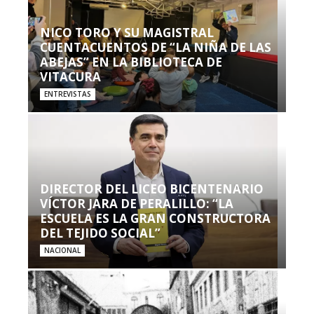
NICO TORO Y SU MAGISTRAL
CUENTACUENTOS DE “LA NIÑA DE LAS
ABEJAS” EN LA BIBLIOTECA DE
VITACURA
ENTREVISTAS
DIRECTOR DEL LICEO BICENTENARIO
VÍCTOR JARA DE PERALILLO: “LA
ESCUELA ES LA GRAN CONSTRUCTORA
DEL TEJIDO SOCIAL”
NACIONAL