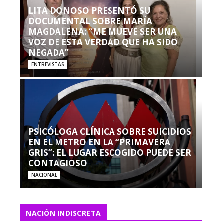
LITA DONOSO PRESENTÓ SU
DOCUMENTAL SOBRE MARÍA
MAGDALENA: “ME MUEVE SER UNA
VOZ DE ESTA VERDAD QUE HA SIDO
NEGADA”
ENTREVISTAS
PSICÓLOGA CLÍNICA SOBRE SUICIDIOS
EN EL METRO EN LA “PRIMAVERA
GRIS”: EL LUGAR ESCOGIDO PUEDE SER
CONTAGIOSO
NACIONAL
NACIÓN INDISCRETA