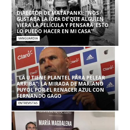
DIRECTOR DE MATAPANKI: “NOS
GUSTABA LA IDEA DE QUE ALGUIEN
VIERA LA PELÍCULA Y PENSARA ‘ESTO
LO PUEDO HACER EN MI CASA’”
VANGUARDIA
“LA U TIENE PLANTEL PARA PELEAR
ARRIBA”: LA MIRADA DE MARIANO
PUYOL POR EL RENACER AZUL CON
FERNANDO GAGO
ENTREVISTAS