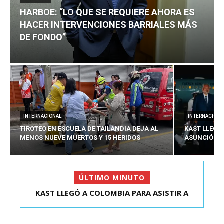
HARBOE: “LO QUE SE REQUIERE AHORA ES
HACER INTERVENCIONES BARRIALES MÁS
DE FONDO”
INTERNACIONAL
INTERNACIONA
TIROTEO EN ESCUELA DE TAILANDIA DEJA AL
KAST LLEGÓ
MENOS NUEVE MUERTOS Y 15 HERIDOS
ASUNCIÓN D
ÚLTIMO MINUTO
HARBOE: “LO QUE SE REQUIERE AHORA ES HACER
KAST LLEGÓ A COLOMBIA PARA ASISTIR A
ASUNCIÓN DE ABELA...
INTER...