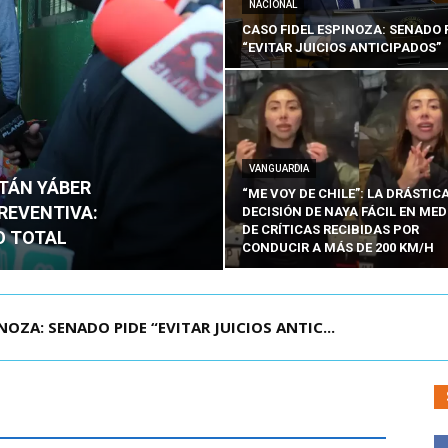
NACIONAL
CASO FIDEL ESPINOZA: SENADO 
“EVITAR JUICIOS ANTICIPADOS”
VANGUARDIA
ITÁN YÁBER
“ME VOY DE CHILE”: LA DRÁSTIC
PREVENTIVA:
DECISIÓN DE NAYA FÁCIL EN MED
DE CRÍTICAS RECIBIDAS POR
O TOTAL
CONDUCIR A MÁS DE 200 KM/H
ÁMITE Y DECLARA ADMISIBLES LOS TRES REQU...