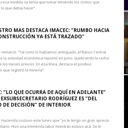
si esa medida se tenía que tomar teniendo los costos que
 lo que debía hacer”.
STRO MAS DESTACA IMACEC: “RUMBO HACIA
ONSTRUCCIÓN YA ESTÁ TRAZADO”
 remarcó: “Tal como lo habíamos anticipado, el Banco Central
e la actividad económica repuntó en junio, quebrando la racha
e los meses previos. En esa línea, destaca el positivo
que registró la minería”.
: “LO QUE OCURRA DE AQUÍ EN ADELANTE”
 EXSUBSECRETARIO RODRÍGUEZ ES “DEL
 DE DECISIÓN” DE INTERIOR
 de Hacienda sostuvo este lunes que “yo le tengo un gran aprecio
etario. Hizo una tremenda labor mientras estuvo acá. Se le