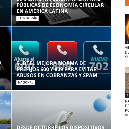
PÚBLICAS DE ECONOMÍA CIRCULAR
EN AMÉRICA LATINA
TECNOLOGÍA
T
VI
D
SU
A
SUBTEL MEJORA NORMA DE
PREFIJOS 600 Y 809 PARA EVITAR
ABUSOS EN COBRANZAS Y SPAM
NACIONAL
T
N
D
PO
VI.
DESDE OCTUBRE LOS DISPOSITIVOS