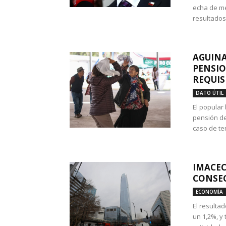
echa de me
resultados
AGUINA
PENSIO
REQUIS
DATO ÚTIL
El popular
pensión de
caso de te
IMACEC
CONSEC
ECONOMÍA
El resulta
un 1,2%, y