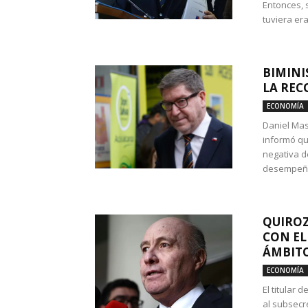
Entonces, 
tuviera era
BIMINI
LA REC
ECONOMÍA
Daniel Mas
informó qu
negativa d
desempeño 
QUIROZ
CON EL
ÁMBITO
ECONOMÍA
El titular
al subsecr