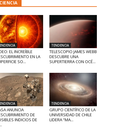
CIENCIA
ENDENCIA
TENDENCIA
DEO: EL INCREÍBLE
TELESCOPIO JAMES WEBB
ESCUBRIMIENTO EN LA
DESCUBRE UNA
PERFICIE SO...
SUPERTIERRA CON OCÉ...
ENDENCIA
TENDENCIA
ASA ANUNCIA
GRUPO CIENTÍFICO DE LA
ESCUBRIMIENTO DE
UNIVERSIDAD DE CHILE
SIBLES INDICIOS DE
LIDERA “MA...
..