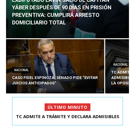
YÁBER DESPUÉS DE 90 DÍAS EN PRISIÓN
PREVENTIVA: CUMPLIRÁ ARRESTO
DOMICILIARIO TOTAL
NACIONAL
NACIONAL
TC ADMITE 
CASO FIDEL ESPINOZA: SENADO PIDE “EVITAR
ADMISIBLES
JUICIOS ANTICIPADOS”
LA OPOSICI
ÚLTIMO MINUTO
TC ADMITE A TRÁMITE Y DECLARA ADMISIBLES
EXDIPUTADO LAVÍN SALIÓ DE CAPITÁN YÁBER
LOS TRES REQU...
DESPUÉS DE 90 ...