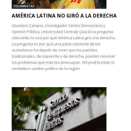
COLUMNISTAS
AMÉRICA LATINA NO GIRÓ A LA DERECHA
(Gustavo Campos, investigador Centro Democracia y
Opinión Pública, Universidad Central): Quizás la pregunta
relevante no sea por qué América Latina gira a la derecha.
La pregunta es por qué una parte creciente de los
ciudadanos ha dejado de creer que los partidos
tradicionales, de izquierda o de derecha, pueden resolver
los problemas que más les preocupan. Ahí podría estar el
verdadero cambio político de la región.