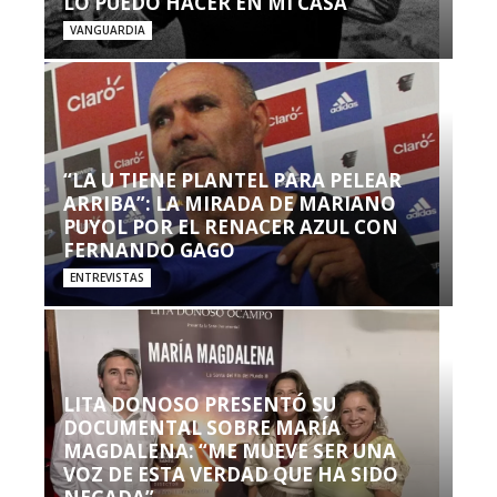
LO PUEDO HACER EN MI CASA’”
VANGUARDIA
“LA U TIENE PLANTEL PARA PELEAR
ARRIBA”: LA MIRADA DE MARIANO
PUYOL POR EL RENACER AZUL CON
FERNANDO GAGO
ENTREVISTAS
LITA DONOSO PRESENTÓ SU
DOCUMENTAL SOBRE MARÍA
MAGDALENA: “ME MUEVE SER UNA
VOZ DE ESTA VERDAD QUE HA SIDO