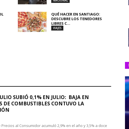
NACIONAL
OL
QUÉ HACER EN SANTIAGO:
DESCUBRE LOS TENEDORES
LIBRES C...
VIAJES
JULIO SUBIÓ 0,1% EN JULIO: BAJA EN
S DE COMBUSTIBLES CONTUVO LA
IÓN
de Precios al Consumidor acumuló 2,9% en el año y 3,5% a doce