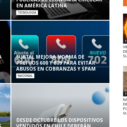
EN AMÉRICA LATINA
TECNOLOGÍA
T
VI
D
SU
A
SUBTEL MEJORA NORMA DE
PREFIJOS 600 Y 809 PARA EVITAR
ABUSOS EN COBRANZAS Y SPAM
NACIONAL
T
N
D
PO
VI.
DESDE OCTUBRE LOS DISPOSITIVOS
S
VENDIDOS EN CHILE DEBERÁN