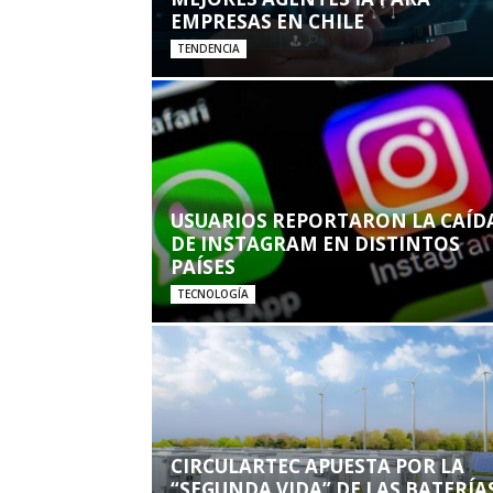
EMPRESAS EN CHILE
TENDENCIA
USUARIOS REPORTARON LA CAÍD
DE INSTAGRAM EN DISTINTOS
PAÍSES
TECNOLOGÍA
CIRCULARTEC APUESTA POR LA
“SEGUNDA VIDA” DE LAS BATERÍA