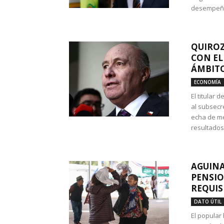
desempeño 
QUIROZ
CON EL
ÁMBITO
ECONOMÍA
El titular
al subsecr
echa de me
resultados
AGUINA
PENSIO
REQUIS
DATO ÚTIL
El popular