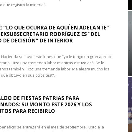
que registró la minería”.
: “LO QUE OCURRA DE AQUÍ EN ADELANTE”
 EXSUBSECRETARIO RODRÍGUEZ ES “DEL
 DE DECISIÓN” DE INTERIOR
 de Hacienda sostuvo este lunes que “yo le tengo un gran aprecio
etario. Hizo una tremenda labor mientras estuvo acá. Se le
nos también. Hizo una tremenda labor. Me alegra mucho los
 que obtuvo en sus otros test”.
LDO DE FIESTAS PATRIAS PARA
NADOS: SU MONTO ESTE 2026 Y LOS
ITOS PARA RECIBIRLO
 beneficio se entregará en el mes de septiembre, junto a la