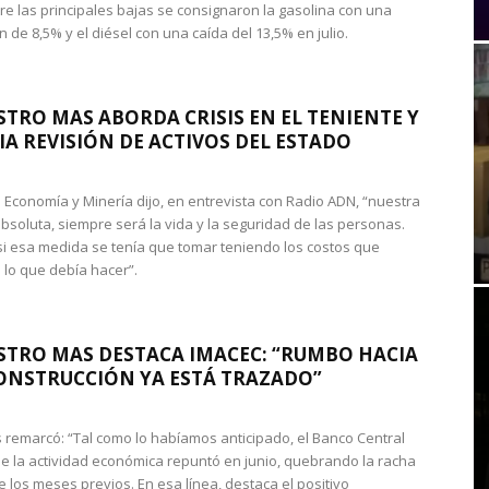
re las principales bajas se consignaron la gasolina con una
 de 8,5% y el diésel con una caída del 13,5% en julio.
STRO MAS ABORDA CRISIS EN EL TENIENTE Y
A REVISIÓN DE ACTIVOS DEL ESTADO
de Economía y Minería dijo, en entrevista con Radio ADN, “nuestra
absoluta, siempre será la vida y la seguridad de las personas.
si esa medida se tenía que tomar teniendo los costos que
 lo que debía hacer”.
STRO MAS DESTACA IMACEC: “RUMBO HACIA
ONSTRUCCIÓN YA ESTÁ TRAZADO”
 remarcó: “Tal como lo habíamos anticipado, el Banco Central
e la actividad económica repuntó en junio, quebrando la racha
e los meses previos. En esa línea, destaca el positivo