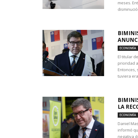
meses. Ent
disminución
BIMINI
ANUNCI
ECONOMÍA
El titular 
prioridad 
Entonces, 
tuviera era
BIMINI
LA REC
ECONOMÍA
Daniel Mas
informó qu
negativa d