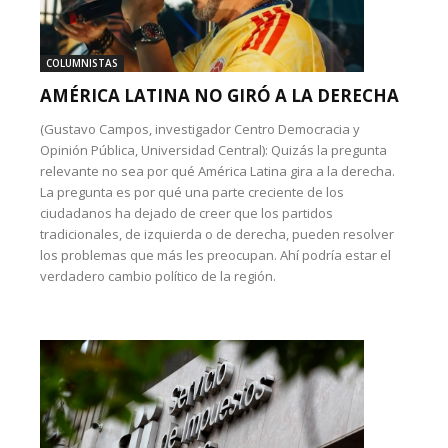
COLUMNISTAS
AMÉRICA LATINA NO GIRÓ A LA DERECHA
(Gustavo Campos, investigador Centro Democracia y
Opinión Pública, Universidad Central): Quizás la pregunta
relevante no sea por qué América Latina gira a la derecha.
La pregunta es por qué una parte creciente de los
ciudadanos ha dejado de creer que los partidos
tradicionales, de izquierda o de derecha, pueden resolver
los problemas que más les preocupan. Ahí podría estar el
verdadero cambio político de la región.