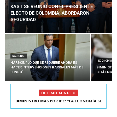
KAST SE REUNIÓ CON EL PRESIDENTE
ELECTO DE COLOMBIA: ABORDARON
SEGURIDAD
NACIONAL
ECONOMÍA
HARBOE: “LO QUE SE REQUIERE AHORA ES
HACER INTERVENCIONES BARRIALES MÁS DE
BIMINISTRO
FONDO”
ESTÁ ENCAU
ÚLTIMO MINUTO
BIMINISTRO MAS POR IPC: “LA ECONOMÍA SE
KAST SE REUNIÓ CON EL PRESIDENTE ELECTO DE
ESTÁ ENC...
COLOMBIA: A...