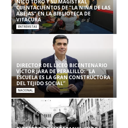
NICO TORO Y SU MAGISTRAL
CUENTACUENTOS DE “LA NIÑA DE LAS
ABEJAS” EN LA BIBLIOTECA DE
VITACURA
ENTREVISTAS
DIRECTOR DEL LICEO BICENTENARIO
VÍCTOR JARA DE PERALILLO: “LA
ESCUELA ES LA GRAN CONSTRUCTORA
DEL TEJIDO SOCIAL”
NACIONAL