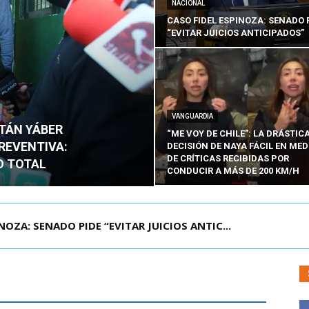
NACIONAL
CASO FIDEL ESPINOZA: SENADO 
“EVITAR JUICIOS ANTICIPADOS”
VANGUARDIA
ITÁN YÁBER
“ME VOY DE CHILE”: LA DRÁSTIC
PREVENTIVA:
DECISIÓN DE NAYA FÁCIL EN MED
DE CRÍTICAS RECIBIDAS POR
O TOTAL
CONDUCIR A MÁS DE 200 KM/H
ÁMITE Y DECLARA ADMISIBLES LOS TRES REQU...