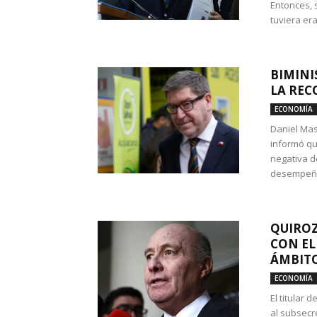
Entonces, 
tuviera era
BIMINI
LA REC
ECONOMÍA
Daniel Mas
informó qu
negativa d
desempeño 
QUIROZ
CON EL
ÁMBITO
ECONOMÍA
El titular
al subsecr