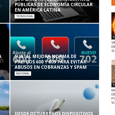
PÚBLICAS DE ECONOMÍA CIRCULAR
EN AMÉRICA LATINA
TECNOLOGÍA
T
VI
D
SU
A
SUBTEL MEJORA NORMA DE
PREFIJOS 600 Y 809 PARA EVITAR
ABUSOS EN COBRANZAS Y SPAM
NACIONAL
T
N
D
PO
VI.
DESDE OCTUBRE LOS DISPOSITIVOS