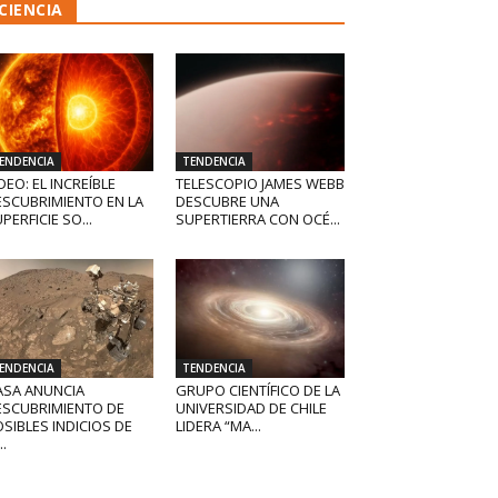
CIENCIA
ENDENCIA
TENDENCIA
DEO: EL INCREÍBLE
TELESCOPIO JAMES WEBB
ESCUBRIMIENTO EN LA
DESCUBRE UNA
PERFICIE SO...
SUPERTIERRA CON OCÉ...
ENDENCIA
TENDENCIA
ASA ANUNCIA
GRUPO CIENTÍFICO DE LA
ESCUBRIMIENTO DE
UNIVERSIDAD DE CHILE
SIBLES INDICIOS DE
LIDERA “MA...
..