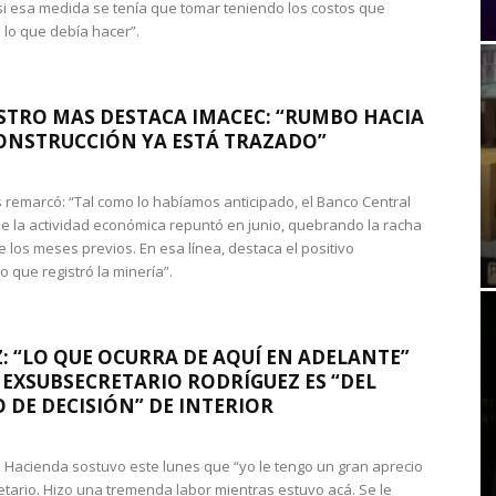
si esa medida se tenía que tomar teniendo los costos que
 lo que debía hacer”.
STRO MAS DESTACA IMACEC: “RUMBO HACIA
ONSTRUCCIÓN YA ESTÁ TRAZADO”
 remarcó: “Tal como lo habíamos anticipado, el Banco Central
e la actividad económica repuntó en junio, quebrando la racha
e los meses previos. En esa línea, destaca el positivo
que registró la minería”.
: “LO QUE OCURRA DE AQUÍ EN ADELANTE”
 EXSUBSECRETARIO RODRÍGUEZ ES “DEL
 DE DECISIÓN” DE INTERIOR
 de Hacienda sostuvo este lunes que “yo le tengo un gran aprecio
etario. Hizo una tremenda labor mientras estuvo acá. Se le