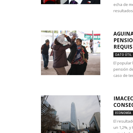
echa de me
resultados
AGUINA
PENSIO
REQUIS
DATO ÚTIL
El popular
pensión de
caso de te
IMACEC
CONSEC
ECONOMÍA
El resulta
un 1,2%, y