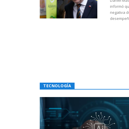
Daniel Mas
informó qu
negativa d
desempeño 
TECNOLOGÍA