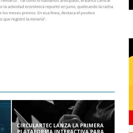
 remarcó: “Tal como lo habíamos anticipado, el Banco Central
e la actividad económica repuntó en junio, quebrando la racha
e los meses previos. En esa línea, destaca el positivo
que registró la minería”.
CIRCULARTEC LANZA LA PRIMERA
PLATAFORMA INTERACTIVA PARA