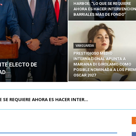
HARBOE: “LO QUE SE REQUIERE
AHORA ES HACER INTERVENCIO
BARRIALES MÁS DE FONDO”
VANGUARDIA
PRESTIGIOSO MEDIO
INTERNACIONAL APUNTA A
NTE ELECTO DE
MARIANA DI GIROLAMO COMO
POSIBLE NOMINADA A LOS PREM
AD
OSCAR 2027
POR IPC: “LA ECONOMÍA SE ESTÁ ENC...