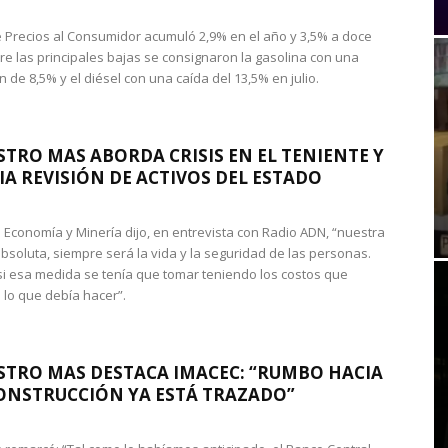
de Precios al Consumidor acumuló 2,9% en el año y 3,5% a doce
re las principales bajas se consignaron la gasolina con una
 de 8,5% y el diésel con una caída del 13,5% en julio.
STRO MAS ABORDA CRISIS EN EL TENIENTE Y
A REVISIÓN DE ACTIVOS DEL ESTADO
de Economía y Minería dijo, en entrevista con Radio ADN, “nuestra
absoluta, siempre será la vida y la seguridad de las personas.
si esa medida se tenía que tomar teniendo los costos que
 lo que debía hacer”.
STRO MAS DESTACA IMACEC: “RUMBO HACIA
ONSTRUCCIÓN YA ESTÁ TRAZADO”