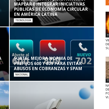
MAPEAR E INTEGRAR INICIATIVAS
PÚBLICAS DE ECONOMÍA CIRCULAR
EN AMÉRICA LATINA
TECNOLOGÍA
T
VI
D
SU
A
SUBTEL MEJORA NORMA DE
PREFIJOS 600 Y 809 PARA EVITAR
ABUSOS EN COBRANZAS Y SPAM
NACIONAL
T
N
D
PO
VI.