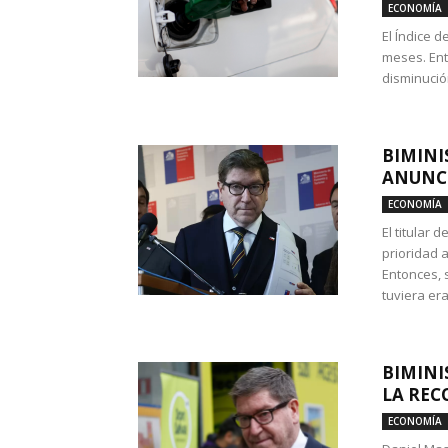
ECONOMÍA
El Índice 
meses. Ent
disminución
BIMINI
ANUNCI
ECONOMÍA
El titular 
prioridad 
Entonces, 
tuviera era
BIMINI
LA REC
ECONOMÍA