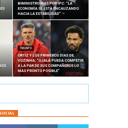
BIMINISTRO MAS POR IPC: “LA
NES
ECONOMÍA SE ESTÁ ENCAUZANDO
HACIA LA ESTABILIDAD”
TRIUNFO
ORTIZ Y LOS PRIMEROS DÍAS DE
VOZINHA: “OJALÁ PUEDA COMPETIR
IOS
A LA PAR DE SUS COMPAÑEROS LO
MÁS PRONTO POSIBLE”
SOCIAL