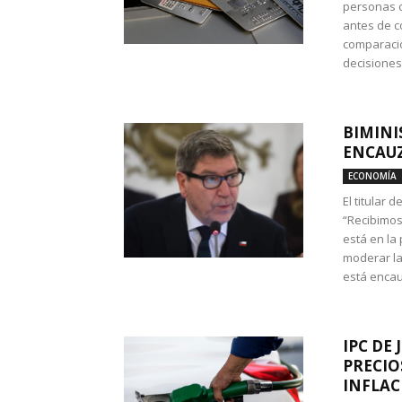
personas c
antes de co
comparació
decisione
BIMINI
ENCAUZ
ECONOMÍA
El titular 
“Recibimos
está en la
moderar la
está encau
IPC DE 
PRECIO
INFLAC