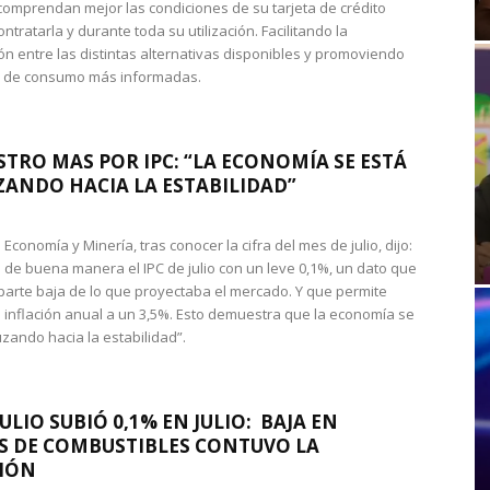
omprendan mejor las condiciones de su tarjeta de crédito
ntratarla y durante toda su utilización. Facilitando la
n entre las distintas alternativas disponibles y promoviendo
s de consumo más informadas.
STRO MAS POR IPC: “LA ECONOMÍA SE ESTÁ
ANDO HACIA LA ESTABILIDAD”
de Economía y Minería, tras conocer la cifra del mes de julio, dijo:
 de buena manera el IPC de julio con un leve 0,1%, un dato que
 parte baja de lo que proyectaba el mercado. Y que permite
 inflación anual a un 3,5%. Esto demuestra que la economía se
zando hacia la estabilidad”.
JULIO SUBIÓ 0,1% EN JULIO: BAJA EN
S DE COMBUSTIBLES CONTUVO LA
IÓN