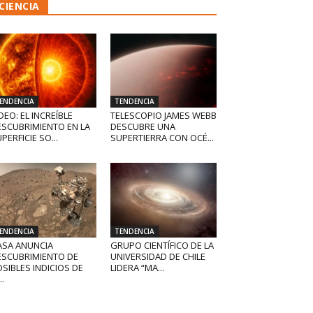
CIENCIA
ENDENCIA
TENDENCIA
DEO: EL INCREÍBLE
TELESCOPIO JAMES WEBB
ESCUBRIMIENTO EN LA
DESCUBRE UNA
PERFICIE SO...
SUPERTIERRA CON OCÉ...
ENDENCIA
TENDENCIA
ASA ANUNCIA
GRUPO CIENTÍFICO DE LA
ESCUBRIMIENTO DE
UNIVERSIDAD DE CHILE
SIBLES INDICIOS DE
LIDERA “MA...
..