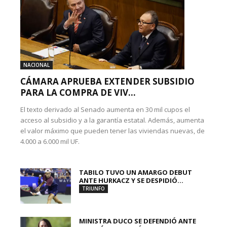
NACIONAL
CÁMARA APRUEBA EXTENDER SUBSIDIO
PARA LA COMPRA DE VIV...
El texto derivado al Senado aumenta en 30 mil cupos el
acceso al subsidio y a la garantía estatal. Además, aumenta
el valor máximo que pueden tener las viviendas nuevas, de
4.000 a 6.000 mil UF.
TABILO TUVO UN AMARGO DEBUT
ANTE HURKACZ Y SE DESPIDIÓ...
TRIUNFO
MINISTRA DUCO SE DEFENDIÓ ANTE