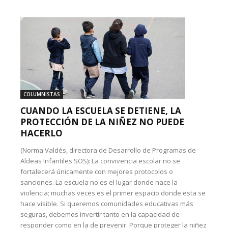
COLUMNISTAS
CUANDO LA ESCUELA SE DETIENE, LA
PROTECCIÓN DE LA NIÑEZ NO PUEDE
HACERLO
(Norma Valdés, directora de Desarrollo de Programas de
Aldeas Infantiles SOS): La convivencia escolar no se
fortalecerá únicamente con mejores protocolos o
sanciones. La escuela no es el lugar donde nace la
violencia; muchas veces es el primer espacio donde esta se
hace visible. Si queremos comunidades educativas más
seguras, debemos invertir tanto en la capacidad de
responder como en la de prevenir. Porque proteger la niñez