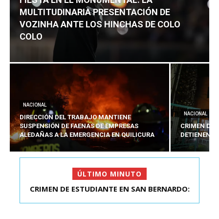
MULTITUDINARIA PRESENTACIÓN DE
VOZINHA ANTE LOS HINCHAS DE COLO
COLO
NACIONAL
NACIONAL
DIRECCIÓN DEL TRABAJO MANTIENE
SUSPENSIÓN DE FAENAS DE EMPRESAS
CRIMEN DE 
ALEDAÑAS A LA EMERGENCIA EN QUILICURA
DETIENEN A
ÚLTIMO MINUTO
FIESTA EN EL MONUMENTAL: LA
MULTITUDINARIA PRESENTACIÓ...