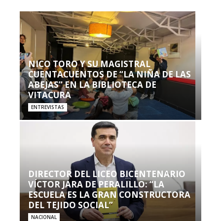
NICO TORO Y SU MAGISTRAL
CUENTACUENTOS DE “LA NIÑA DE LAS
ABEJAS” EN LA BIBLIOTECA DE
VITACURA
ENTREVISTAS
DIRECTOR DEL LICEO BICENTENARIO
VÍCTOR JARA DE PERALILLO: “LA
ESCUELA ES LA GRAN CONSTRUCTORA
DEL TEJIDO SOCIAL”
NACIONAL