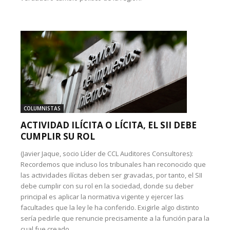
COLUMNISTAS
ACTIVIDAD ILÍCITA O LÍCITA, EL SII DEBE
CUMPLIR SU ROL
(Javier Jaque, socio Líder de CCL Auditores Consultores):
Recordemos que incluso los tribunales han reconocido que
las actividades ilícitas deben ser gravadas, por tanto, el SII
debe cumplir con su rol en la sociedad, donde su deber
principal es aplicar la normativa vigente y ejercer las
facultades que la ley le ha conferido. Exigirle algo distinto
sería pedirle que renuncie precisamente a la función para la
cual fue creado.