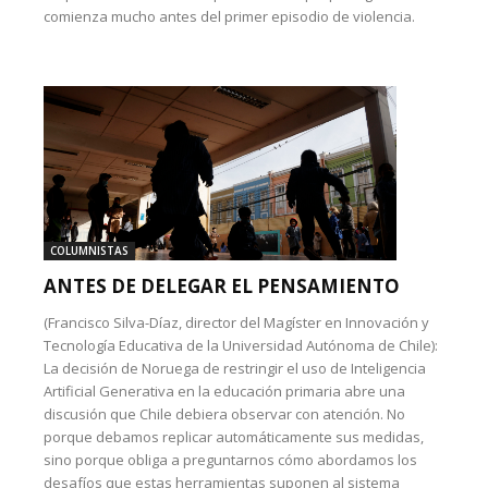
comienza mucho antes del primer episodio de violencia.
COLUMNISTAS
ANTES DE DELEGAR EL PENSAMIENTO
(Francisco Silva-Díaz, director del Magíster en Innovación y
Tecnología Educativa de la Universidad Autónoma de Chile):
La decisión de Noruega de restringir el uso de Inteligencia
Artificial Generativa en la educación primaria abre una
discusión que Chile debiera observar con atención. No
porque debamos replicar automáticamente sus medidas,
sino porque obliga a preguntarnos cómo abordamos los
desafíos que estas herramientas suponen al sistema