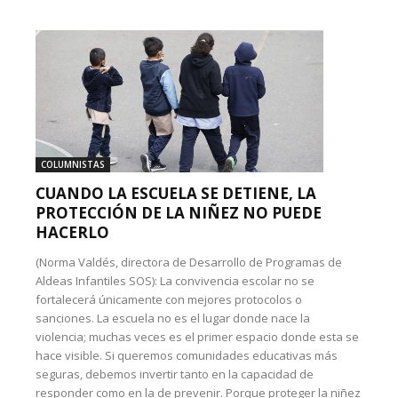
COLUMNISTAS
CUANDO LA ESCUELA SE DETIENE, LA
PROTECCIÓN DE LA NIÑEZ NO PUEDE
HACERLO
(Norma Valdés, directora de Desarrollo de Programas de
Aldeas Infantiles SOS): La convivencia escolar no se
fortalecerá únicamente con mejores protocolos o
sanciones. La escuela no es el lugar donde nace la
violencia; muchas veces es el primer espacio donde esta se
hace visible. Si queremos comunidades educativas más
seguras, debemos invertir tanto en la capacidad de
responder como en la de prevenir. Porque proteger la niñez