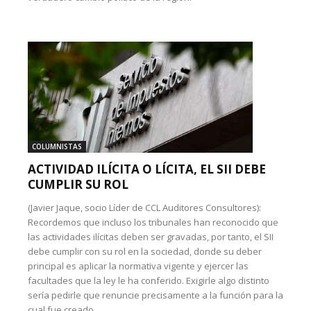
COLUMNISTAS
ACTIVIDAD ILÍCITA O LÍCITA, EL SII DEBE
CUMPLIR SU ROL
(Javier Jaque, socio Líder de CCL Auditores Consultores):
Recordemos que incluso los tribunales han reconocido que
las actividades ilícitas deben ser gravadas, por tanto, el SII
debe cumplir con su rol en la sociedad, donde su deber
principal es aplicar la normativa vigente y ejercer las
facultades que la ley le ha conferido. Exigirle algo distinto
sería pedirle que renuncie precisamente a la función para la
cual fue creado.