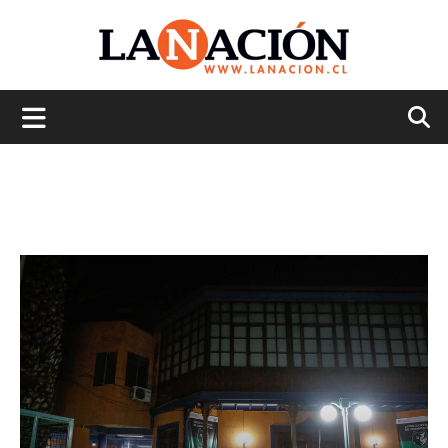
La
Nación