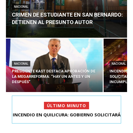
NACIONAL
CRIMEN DE ESTUDIANTE EN SAN BERNARDO:
DETIENEN AL PRESUNTO AUTOR
NACIONAL
NACIONAL
PRESIDENTE KAST DESTACA APROBACIÓN DE
INCENDIO E
LA MEGARREFORMA: “HAY UN ANTES Y UN
SOLICITARÁ
DESPUÉS”
INCUMPLIM
ÚLTIMO MINUTO
CRIMEN DE ESTUDIANTE EN SAN BERNARDO:
DETIENEN AL PRES...