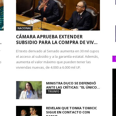
NACIONAL
CÁMARA APRUEBA EXTENDER
.
SUBSIDIO PARA LA COMPRA DE VIV...
r
El texto derivado al Senado aumenta en 30 mil cupos
el acceso al subsidio y a la garantía estatal. Además,
o
aumenta el valor máximo que pueden tener las
viviendas nuevas, de 4.000 a 6.000 mil UF.
MINISTRA DUCO SE DEFENDIÓ
ANTE LAS CRÍTICAS: “EL ÚNICO...
TRIUNFO
REVELAN QUE TONKA TOMICIC
SIGUE EN CONTACTO CON