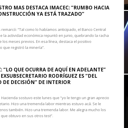
STRO MAS DESTACA IMACEC: “RUMBO HACIA
ONSTRUCCIÓN YA ESTÁ TRAZADO”
 remarcó: “Tal como lo habíamos anticipado, el Banco Central
e la actividad económica repuntó en junio, quebrando la racha
e los meses previos. En esa línea, destaca el positivo
que registró la minería”.
: “LO QUE OCURRA DE AQUÍ EN ADELANTE”
 EXSUBSECRETARIO RODRÍGUEZ ES “DEL
 DE DECISIÓN” DE INTERIOR
 de Hacienda sostuvo este lunes que “yo le tengo un gran aprecio
etario. Hizo una tremenda labor mientras estuvo acá. Se le
nos también. Hizo una tremenda labor. Me alegra mucho los
 que obtuvo en sus otros test”.