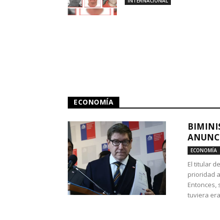
INTERNACIONAL
ECONOMÍA
BIMINI
ANUNCI
ECONOMÍA
El titular 
prioridad 
Entonces, 
tuviera era