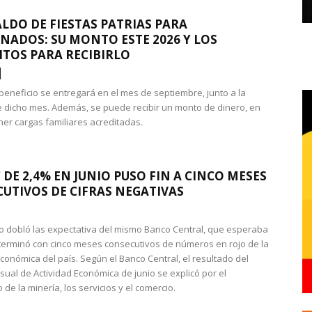
LDO DE FIESTAS PATRIAS PARA
NADOS: SU MONTO ESTE 2026 Y LOS
ITOS PARA RECIBIRLO
 beneficio se entregará en el mes de septiembre, junto a la
 dicho mes. Además, se puede recibir un monto de dinero, en
ner cargas familiares acreditadas.
 DE 2,4% EN JUNIO PUSO FIN A CINCO MESES
UTIVOS DE CIFRAS NEGATIVAS
do dobló las expectativa del mismo Banco Central, que esperaba
 terminó con cinco meses consecutivos de números en rojo de la
económica del país. Según el Banco Central, el resultado del
sual de Actividad Económica de junio se explicó por el
 de la minería, los servicios y el comercio.