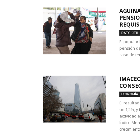
AGUINA
PENSIO
REQUIS
DATO ÚTIL
El popular
pensión de
caso de te
IMACEC
CONSEC
ECONOMÍA
El resulta
un 1,2%, y
actividad 
Índice Men
crecimiento