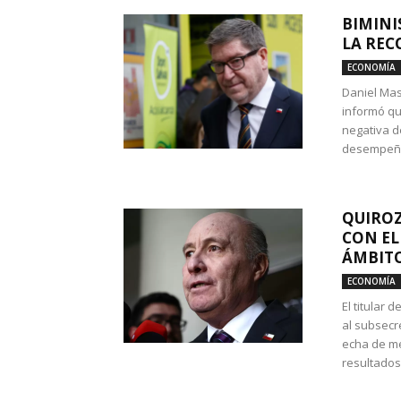
BIMINI
LA REC
ECONOMÍA
Daniel Mas
informó qu
negativa d
desempeño 
QUIROZ
CON EL
ÁMBITO
ECONOMÍA
El titular
al subsecr
echa de me
resultados