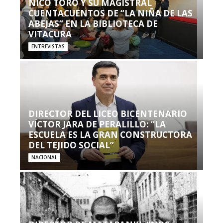
NICO TORO Y SU MAGISTRAL
CUENTACUENTOS DE “LA NIÑA DE LAS
ABEJAS” EN LA BIBLIOTECA DE
VITACURA
ENTREVISTAS
DIRECTOR DEL LICEO BICENTENARIO
VÍCTOR JARA DE PERALILLO: “LA
ESCUELA ES LA GRAN CONSTRUCTORA
DEL TEJIDO SOCIAL”
NACIONAL