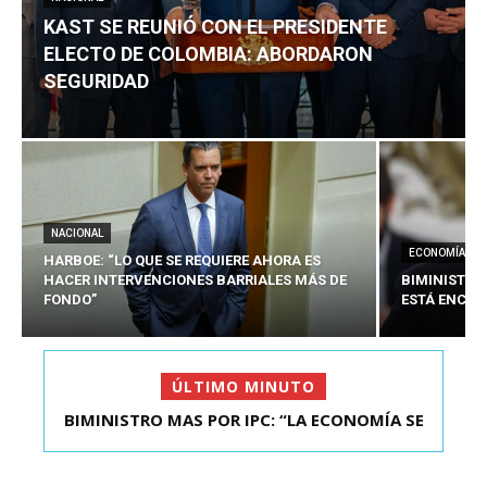
KAST SE REUNIÓ CON EL PRESIDENTE
ELECTO DE COLOMBIA: ABORDARON
SEGURIDAD
NACIONAL
ECONOMÍA
HARBOE: “LO QUE SE REQUIERE AHORA ES
HACER INTERVENCIONES BARRIALES MÁS DE
BIMINISTRO
FONDO”
ESTÁ ENCAU
ÚLTIMO MINUTO
BIMINISTRO MAS POR IPC: “LA ECONOMÍA SE
KAST SE REUNIÓ CON EL PRESIDENTE ELECTO DE
ESTÁ ENC...
COLOMBIA: A...