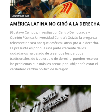
COLUMNISTAS
AMÉRICA LATINA NO GIRÓ A LA DERECHA
(Gustavo Campos, investigador Centro Democracia y
Opinión Pública, Universidad Central): Quizás la pregunta
relevante no sea por qué América Latina gira a la derecha.
La pregunta es por qué una parte creciente de los
ciudadanos ha dejado de creer que los partidos
tradicionales, de izquierda o de derecha, pueden resolver
los problemas que más les preocupan. Ahí podría estar el
verdadero cambio político de la región.