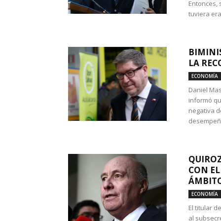
Entonces, 
tuviera era
BIMINI
LA REC
ECONOMÍA
Daniel Mas
informó qu
negativa d
desempeño 
QUIROZ
CON EL
ÁMBITO
ECONOMÍA
El titular
al subsecr