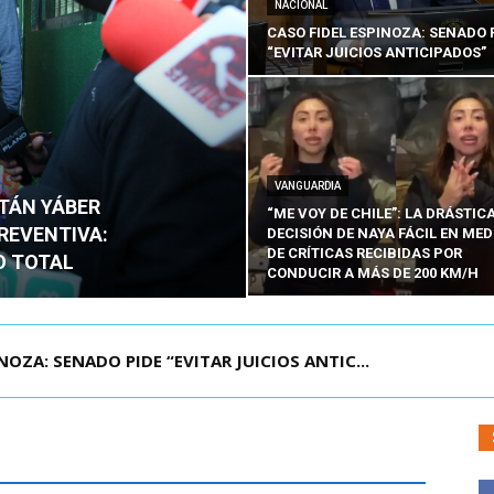
NACIONAL
CASO FIDEL ESPINOZA: SENADO 
“EVITAR JUICIOS ANTICIPADOS”
VANGUARDIA
ITÁN YÁBER
“ME VOY DE CHILE”: LA DRÁSTIC
PREVENTIVA:
DECISIÓN DE NAYA FÁCIL EN MED
DE CRÍTICAS RECIBIDAS POR
O TOTAL
CONDUCIR A MÁS DE 200 KM/H
ZA: SENADO PIDE “EVITAR JUICIOS ANTIC...
ÁMITE Y DECLARA ADMISIBLES LOS TRES REQU...