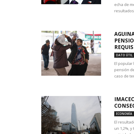
echa de me
resultados
AGUINA
PENSIO
REQUIS
DATO ÚTIL
El popular
pensión de
caso de te
IMACEC
CONSEC
ECONOMÍA
El resulta
un 1,2%, y