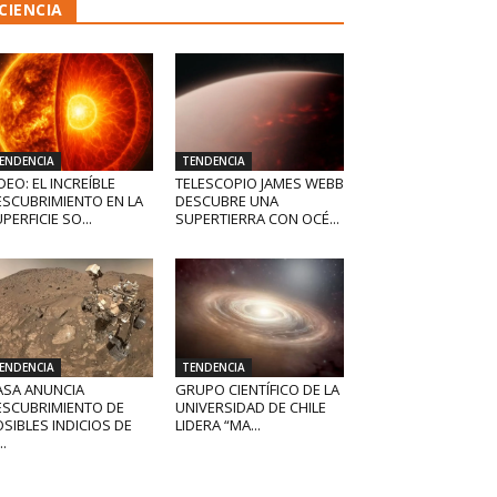
CIENCIA
ENDENCIA
TENDENCIA
DEO: EL INCREÍBLE
TELESCOPIO JAMES WEBB
ESCUBRIMIENTO EN LA
DESCUBRE UNA
PERFICIE SO...
SUPERTIERRA CON OCÉ...
ENDENCIA
TENDENCIA
ASA ANUNCIA
GRUPO CIENTÍFICO DE LA
ESCUBRIMIENTO DE
UNIVERSIDAD DE CHILE
SIBLES INDICIOS DE
LIDERA “MA...
..