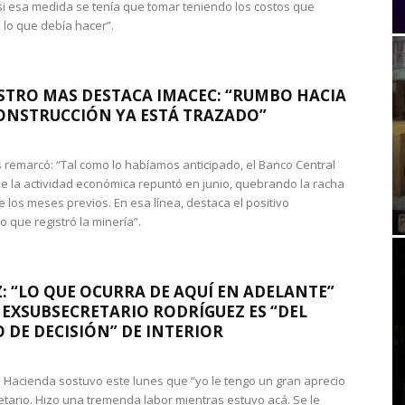
si esa medida se tenía que tomar teniendo los costos que
 lo que debía hacer”.
STRO MAS DESTACA IMACEC: “RUMBO HACIA
ONSTRUCCIÓN YA ESTÁ TRAZADO”
 remarcó: “Tal como lo habíamos anticipado, el Banco Central
e la actividad económica repuntó en junio, quebrando la racha
e los meses previos. En esa línea, destaca el positivo
que registró la minería”.
: “LO QUE OCURRA DE AQUÍ EN ADELANTE”
 EXSUBSECRETARIO RODRÍGUEZ ES “DEL
 DE DECISIÓN” DE INTERIOR
 de Hacienda sostuvo este lunes que “yo le tengo un gran aprecio
etario. Hizo una tremenda labor mientras estuvo acá. Se le