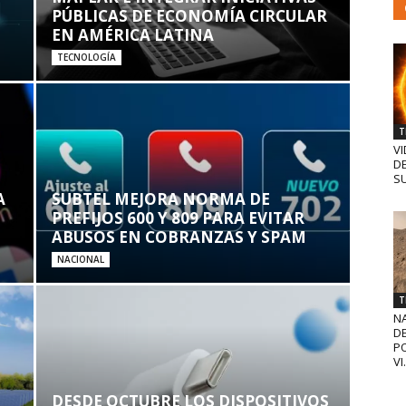
PÚBLICAS DE ECONOMÍA CIRCULAR
EN AMÉRICA LATINA
TECNOLOGÍA
T
VI
D
SU
A
SUBTEL MEJORA NORMA DE
PREFIJOS 600 Y 809 PARA EVITAR
ABUSOS EN COBRANZAS Y SPAM
NACIONAL
T
N
D
PO
VI.
DESDE OCTUBRE LOS DISPOSITIVOS