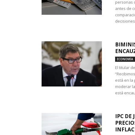
personas c
antes de co
comparació
decisione
BIMINI
ENCAUZ
ECONOMÍA
El titular 
“Recibimos
está en la
moderar la
está encau
IPC DE 
PRECIO
INFLAC