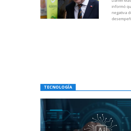
Daniel Mas
informó qu
negativa d
desempeño 
TECNOLOGÍA