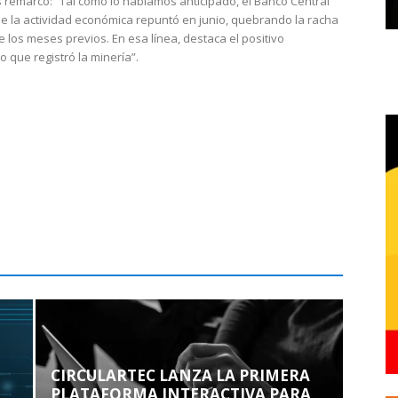
 remarcó: “Tal como lo habíamos anticipado, el Banco Central
e la actividad económica repuntó en junio, quebrando la racha
e los meses previos. En esa línea, destaca el positivo
que registró la minería”.
CIRCULARTEC LANZA LA PRIMERA
PLATAFORMA INTERACTIVA PARA