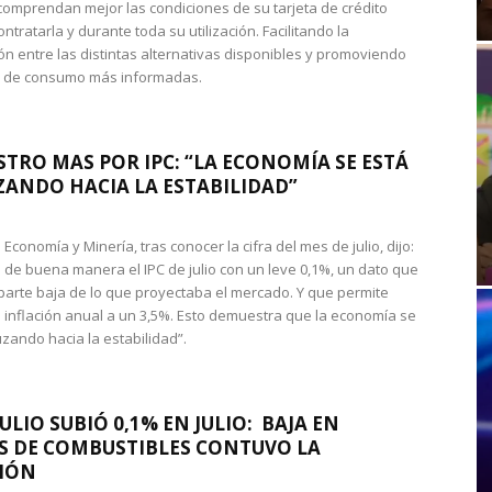
omprendan mejor las condiciones de su tarjeta de crédito
ntratarla y durante toda su utilización. Facilitando la
n entre las distintas alternativas disponibles y promoviendo
s de consumo más informadas.
STRO MAS POR IPC: “LA ECONOMÍA SE ESTÁ
ANDO HACIA LA ESTABILIDAD”
de Economía y Minería, tras conocer la cifra del mes de julio, dijo:
 de buena manera el IPC de julio con un leve 0,1%, un dato que
 parte baja de lo que proyectaba el mercado. Y que permite
 inflación anual a un 3,5%. Esto demuestra que la economía se
zando hacia la estabilidad”.
JULIO SUBIÓ 0,1% EN JULIO: BAJA EN
S DE COMBUSTIBLES CONTUVO LA
IÓN