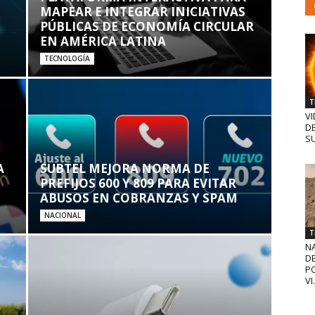
MAPEAR E INTEGRAR INICIATIVAS
PÚBLICAS DE ECONOMÍA CIRCULAR
EN AMÉRICA LATINA
TECNOLOGÍA
T
VI
D
SU
A
SUBTEL MEJORA NORMA DE
PREFIJOS 600 Y 809 PARA EVITAR
ABUSOS EN COBRANZAS Y SPAM
NACIONAL
T
N
D
PO
VI.