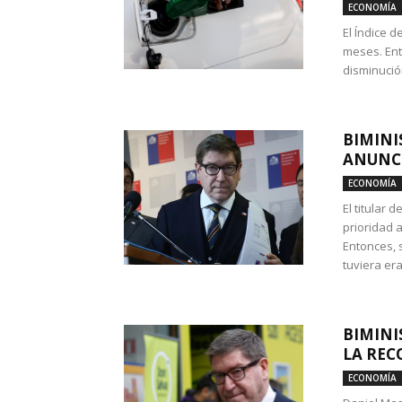
ECONOMÍA
El Índice 
meses. Ent
disminución
BIMINI
ANUNCI
ECONOMÍA
El titular 
prioridad 
Entonces, 
tuviera era
BIMINI
LA REC
ECONOMÍA