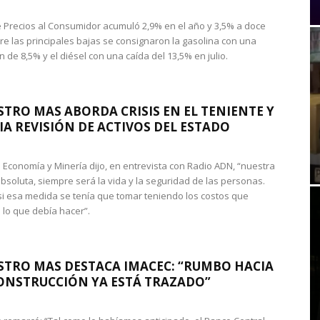
de Precios al Consumidor acumuló 2,9% en el año y 3,5% a doce
re las principales bajas se consignaron la gasolina con una
 de 8,5% y el diésel con una caída del 13,5% en julio.
STRO MAS ABORDA CRISIS EN EL TENIENTE Y
A REVISIÓN DE ACTIVOS DEL ESTADO
de Economía y Minería dijo, en entrevista con Radio ADN, “nuestra
absoluta, siempre será la vida y la seguridad de las personas.
si esa medida se tenía que tomar teniendo los costos que
 lo que debía hacer”.
STRO MAS DESTACA IMACEC: “RUMBO HACIA
ONSTRUCCIÓN YA ESTÁ TRAZADO”