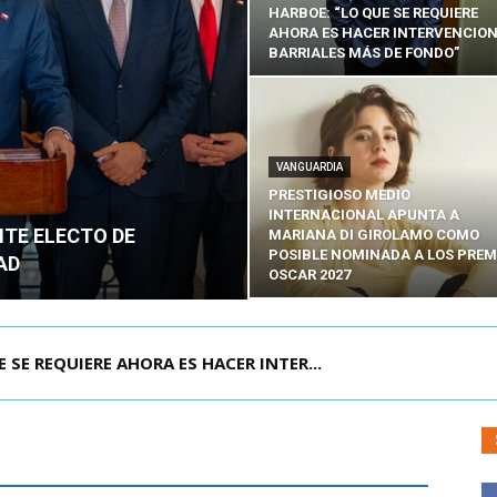
HARBOE: “LO QUE SE REQUIERE
AHORA ES HACER INTERVENCIO
BARRIALES MÁS DE FONDO”
VANGUARDIA
PRESTIGIOSO MEDIO
INTERNACIONAL APUNTA A
NTE ELECTO DE
MARIANA DI GIROLAMO COMO
POSIBLE NOMINADA A LOS PREM
AD
OSCAR 2027
POR IPC: “LA ECONOMÍA SE ESTÁ ENC...