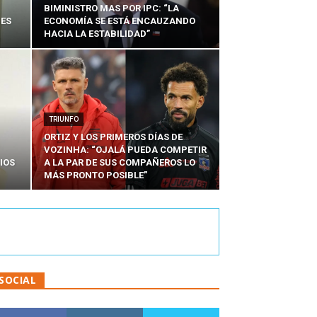
BIMINISTRO MAS POR IPC: “LA
NES
ECONOMÍA SE ESTÁ ENCAUZANDO
HACIA LA ESTABILIDAD”
TRIUNFO
ORTIZ Y LOS PRIMEROS DÍAS DE
VOZINHA: “OJALÁ PUEDA COMPETIR
IOS
A LA PAR DE SUS COMPAÑEROS LO
MÁS PRONTO POSIBLE”
SOCIAL