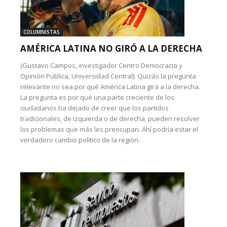
COLUMNISTAS
AMÉRICA LATINA NO GIRÓ A LA DERECHA
(Gustavo Campos, investigador Centro Democracia y
Opinión Pública, Universidad Central): Quizás la pregunta
relevante no sea por qué América Latina gira a la derecha.
La pregunta es por qué una parte creciente de los
ciudadanos ha dejado de creer que los partidos
tradicionales, de izquierda o de derecha, pueden resolver
los problemas que más les preocupan. Ahí podría estar el
verdadero cambio político de la región.