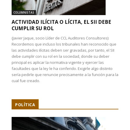
COLUMNISTAS
ACTIVIDAD ILÍCITA O LÍCITA, EL SII DEBE
CUMPLIR SU ROL
(Javier Jaque, socio Líder de CCL Auditores Consultores):
Recordemos que incluso los tribunales han reconocido que
las actividades ilícitas deben ser gravadas, por tanto, el SII
debe cumplir con su rol en la sociedad, donde su deber
principal es aplicar la normativa vigente y ejercer las
facultades que la ley le ha conferido. Exigirle algo distinto
sería pedirle que renuncie precisamente a la función para la
cual fue creado.
POLÍTICA