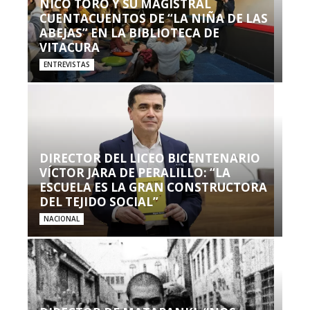
NICO TORO Y SU MAGISTRAL
CUENTACUENTOS DE “LA NIÑA DE LAS
ABEJAS” EN LA BIBLIOTECA DE
VITACURA
ENTREVISTAS
DIRECTOR DEL LICEO BICENTENARIO
VÍCTOR JARA DE PERALILLO: “LA
ESCUELA ES LA GRAN CONSTRUCTORA
DEL TEJIDO SOCIAL”
NACIONAL