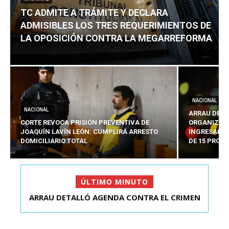
TC ADMITE A TRÁMITE Y DECLARA
ADMISIBLES LOS TRES REQUERIMIENTOS DE
LA OPOSICIÓN CONTRA LA MEGARREFORMA
NACIONAL
NACIONAL
ARRAU DETA
CORTE REVOCA PRISIÓN PREVENTIVA DE
ORGANIZADO
JOAQUÍN LAVÍN LEÓN: CUMPLIRÁ ARRESTO
INGRESARÁ 
DOMICILIARIO TOTAL
DE 15 PROY
ÚLTIMO MINUTO
TC ADMITE A TRÁMITE Y DECLARA ADMISIBLES
LOS TRES REQU...