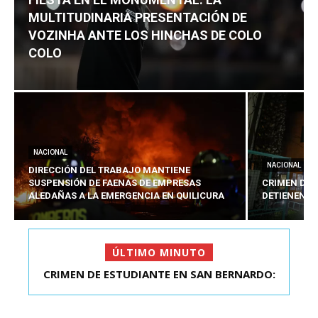
MULTITUDINARIA PRESENTACIÓN DE
VOZINHA ANTE LOS HINCHAS DE COLO
COLO
NACIONAL
NACIONAL
DIRECCIÓN DEL TRABAJO MANTIENE
SUSPENSIÓN DE FAENAS DE EMPRESAS
CRIMEN DE 
ALEDAÑAS A LA EMERGENCIA EN QUILICURA
DETIENEN A
ÚLTIMO MINUTO
CRIMEN DE ESTUDIANTE EN SAN BERNARDO:
DETIENEN AL PRES...