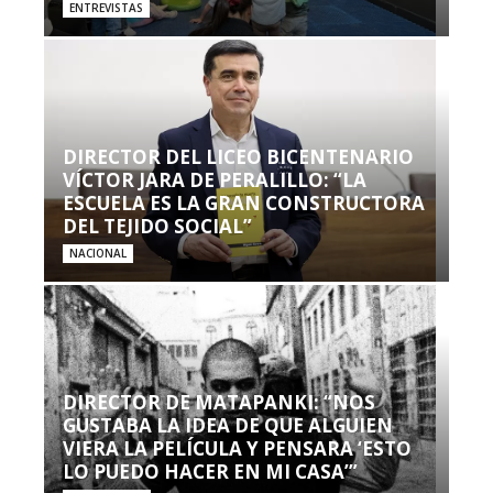
ENTREVISTAS
DIRECTOR DEL LICEO BICENTENARIO
VÍCTOR JARA DE PERALILLO: “LA
ESCUELA ES LA GRAN CONSTRUCTORA
DEL TEJIDO SOCIAL”
NACIONAL
DIRECTOR DE MATAPANKI: “NOS
GUSTABA LA IDEA DE QUE ALGUIEN
VIERA LA PELÍCULA Y PENSARA ‘ESTO
LO PUEDO HACER EN MI CASA’”