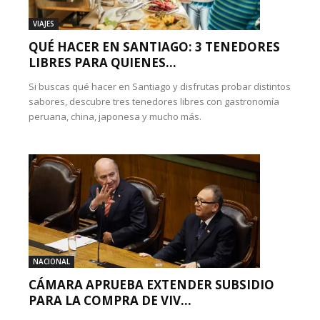
VIAJES
QUÉ HACER EN SANTIAGO: 3 TENEDORES
LIBRES PARA QUIENES...
Si buscas qué hacer en Santiago y disfrutas probar distintos
sabores, descubre tres tenedores libres con gastronomía
peruana, china, japonesa y mucho más.
NACIONAL
CÁMARA APRUEBA EXTENDER SUBSIDIO
PARA LA COMPRA DE VIV...