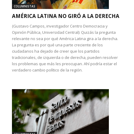
COLUMNISTAS
AMÉRICA LATINA NO GIRÓ A LA DERECHA
(Gustavo Campos, investigador Centro Democracia y
Opinión Pública, Universidad Central): Quizás la pregunta
relevante no sea por qué América Latina gira a la derecha.
La pregunta es por qué una parte creciente de los
ciudadanos ha dejado de creer que los partidos
tradicionales, de izquierda o de derecha, pueden resolver
los problemas que más les preocupan. Ahí podría estar el
verdadero cambio político de la región.