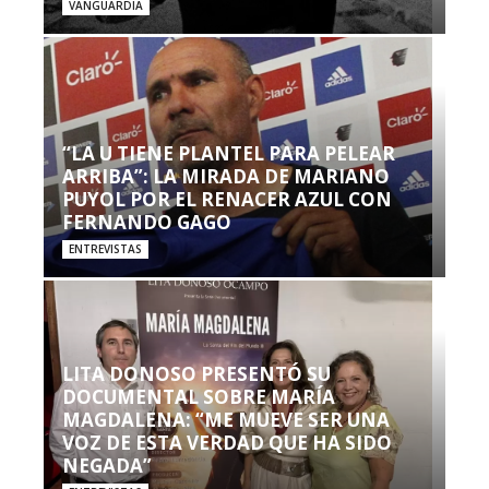
VANGUARDIA
“LA U TIENE PLANTEL PARA PELEAR
ARRIBA”: LA MIRADA DE MARIANO
PUYOL POR EL RENACER AZUL CON
FERNANDO GAGO
ENTREVISTAS
LITA DONOSO PRESENTÓ SU
DOCUMENTAL SOBRE MARÍA
MAGDALENA: “ME MUEVE SER UNA
VOZ DE ESTA VERDAD QUE HA SIDO
NEGADA”