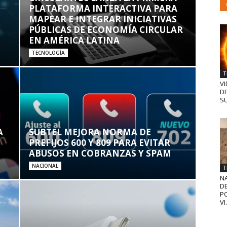
PLATAFORMA INTERACTIVA PARA
MAPEAR E INTEGRAR INICIATIVAS
PÚBLICAS DE ECONOMÍA CIRCULAR
EN AMÉRICA LATINA
TECNOLOGÍA
T
VI
D
SU
A
SUBTEL MEJORA NORMA DE
PREFIJOS 600 Y 809 PARA EVITAR
ABUSOS EN COBRANZAS Y SPAM
NACIONAL
T
N
D
PO
VI.