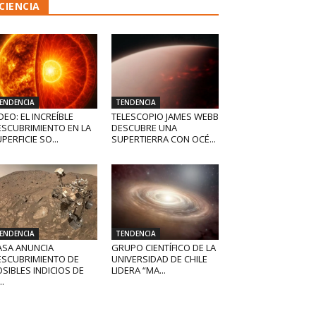
CIENCIA
ENDENCIA
TENDENCIA
DEO: EL INCREÍBLE
TELESCOPIO JAMES WEBB
ESCUBRIMIENTO EN LA
DESCUBRE UNA
PERFICIE SO...
SUPERTIERRA CON OCÉ...
ENDENCIA
TENDENCIA
ASA ANUNCIA
GRUPO CIENTÍFICO DE LA
ESCUBRIMIENTO DE
UNIVERSIDAD DE CHILE
SIBLES INDICIOS DE
LIDERA “MA...
..