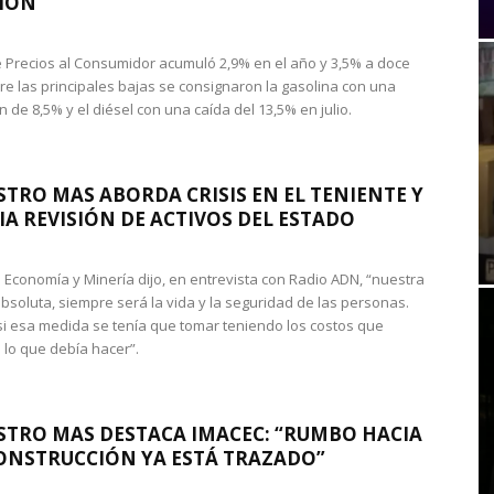
IÓN
de Precios al Consumidor acumuló 2,9% en el año y 3,5% a doce
re las principales bajas se consignaron la gasolina con una
 de 8,5% y el diésel con una caída del 13,5% en julio.
STRO MAS ABORDA CRISIS EN EL TENIENTE Y
A REVISIÓN DE ACTIVOS DEL ESTADO
de Economía y Minería dijo, en entrevista con Radio ADN, “nuestra
absoluta, siempre será la vida y la seguridad de las personas.
si esa medida se tenía que tomar teniendo los costos que
 lo que debía hacer”.
STRO MAS DESTACA IMACEC: “RUMBO HACIA
ONSTRUCCIÓN YA ESTÁ TRAZADO”