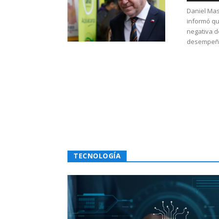
Daniel Mas
informó qu
negativa d
desempeño 
TECNOLOGÍA