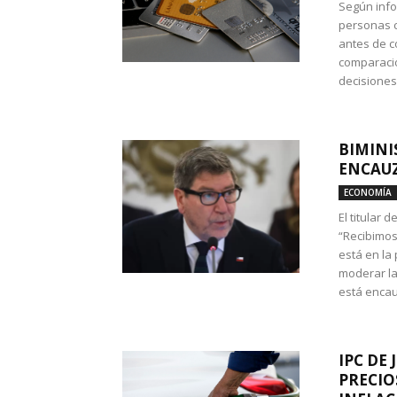
Según info
personas c
antes de co
comparació
decisione
BIMINI
ENCAUZ
ECONOMÍA
El titular 
“Recibimos
está en la
moderar la
está encau
IPC DE 
PRECIO