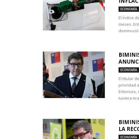
INFLAC
ECONOMÍA
El Índice 
meses. Ent
disminución
BIMINI
ANUNCI
ECONOMÍA
El titular 
prioridad 
Entonces, 
tuviera era
BIMINI
LA REC
ECONOMÍA