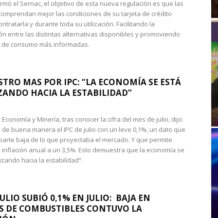
rmó el Sernac, el objetivo de esta nueva regulación es que las
omprendan mejor las condiciones de su tarjeta de crédito
ntratarla y durante toda su utilización. Facilitando la
n entre las distintas alternativas disponibles y promoviendo
s de consumo más informadas.
STRO MAS POR IPC: “LA ECONOMÍA SE ESTÁ
ANDO HACIA LA ESTABILIDAD”
de Economía y Minería, tras conocer la cifra del mes de julio, dijo:
 de buena manera el IPC de julio con un leve 0,1%, un dato que
 parte baja de lo que proyectaba el mercado. Y que permite
 inflación anual a un 3,5%. Esto demuestra que la economía se
zando hacia la estabilidad”.
JULIO SUBIÓ 0,1% EN JULIO: BAJA EN
S DE COMBUSTIBLES CONTUVO LA