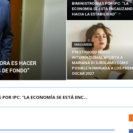
BIMINISTRO MAS POR IPC: “LA
ECONOMÍA SE ESTÁ ENCAUZAN
HACIA LA ESTABILIDAD”
VANGUARDIA
PRESTIGIOSO MEDIO
INTERNACIONAL APUNTA A
HORA ES HACER
MARIANA DI GIROLAMO COMO
POSIBLE NOMINADA A LOS PREM
 DE FONDO”
OSCAR 2027
UELA DE TAILANDIA DEJA AL MENOS NUEVE MU...