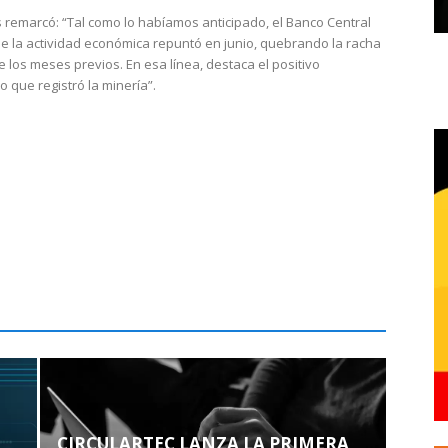
 remarcó: “Tal como lo habíamos anticipado, el Banco Central
e la actividad económica repuntó en junio, quebrando la racha
e los meses previos. En esa línea, destaca el positivo
que registró la minería”.
CIRCULARTEC LANZA LA PRIMERA