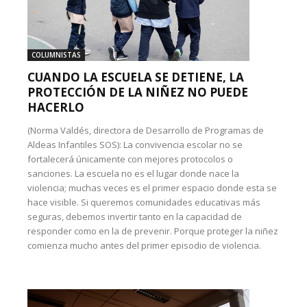
COLUMNISTAS
CUANDO LA ESCUELA SE DETIENE, LA
PROTECCIÓN DE LA NIÑEZ NO PUEDE
HACERLO
(Norma Valdés, directora de Desarrollo de Programas de
Aldeas Infantiles SOS): La convivencia escolar no se
fortalecerá únicamente con mejores protocolos o
sanciones. La escuela no es el lugar donde nace la
violencia; muchas veces es el primer espacio donde esta se
hace visible. Si queremos comunidades educativas más
seguras, debemos invertir tanto en la capacidad de
responder como en la de prevenir. Porque proteger la niñez
comienza mucho antes del primer episodio de violencia.