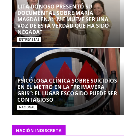
LITA DONOSO PRESENTÓ SU
DOCUMENTAL SOBRE MARÍA
MAGDALENA: “ME MUEVE SER UNA
VOZ DE ESTA VERDAD QUE HA SIDO
NEGADA”
ENTREVISTAS
PSICÓLOGA CLÍNICA SOBRE SUICIDIOS
EN EL METRO EN LA “PRIMAVERA
GRIS”: EL LUGAR ESCOGIDO PUEDE SER
CONTAGIOSO
NACIONAL
NACIÓN INDISCRETA