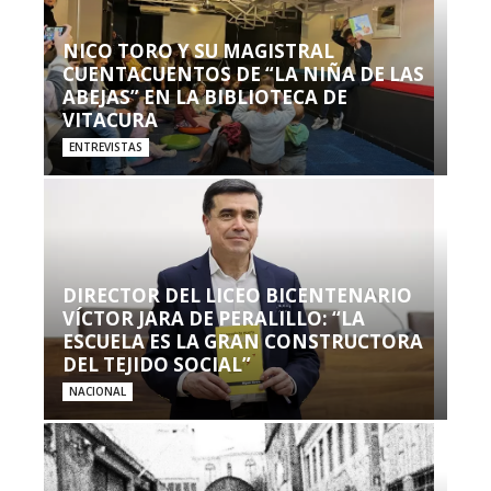
NICO TORO Y SU MAGISTRAL
CUENTACUENTOS DE “LA NIÑA DE LAS
ABEJAS” EN LA BIBLIOTECA DE
VITACURA
ENTREVISTAS
DIRECTOR DEL LICEO BICENTENARIO
VÍCTOR JARA DE PERALILLO: “LA
ESCUELA ES LA GRAN CONSTRUCTORA
DEL TEJIDO SOCIAL”
NACIONAL