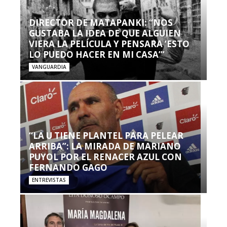
DIRECTOR DE MATAPANKI: “NOS
GUSTABA LA IDEA DE QUE ALGUIEN
VIERA LA PELÍCULA Y PENSARA ‘ESTO
LO PUEDO HACER EN MI CASA’”
VANGUARDIA
“LA U TIENE PLANTEL PARA PELEAR
ARRIBA”: LA MIRADA DE MARIANO
PUYOL POR EL RENACER AZUL CON
FERNANDO GAGO
ENTREVISTAS