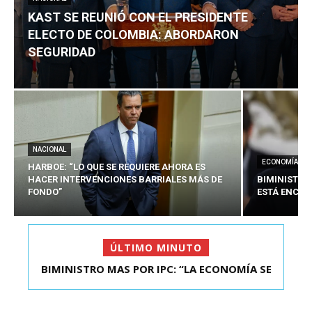
KAST SE REUNIÓ CON EL PRESIDENTE
ELECTO DE COLOMBIA: ABORDARON
SEGURIDAD
NACIONAL
ECONOMÍA
HARBOE: “LO QUE SE REQUIERE AHORA ES
HACER INTERVENCIONES BARRIALES MÁS DE
BIMINISTRO
FONDO”
ESTÁ ENCAU
ÚLTIMO MINUTO
BIMINISTRO MAS POR IPC: “LA ECONOMÍA SE
ESTÁ ENC...