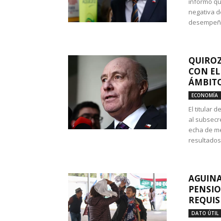
informó qu
negativa d
desempeño 
QUIROZ
CON EL
ÁMBITO
ECONOMÍA
El titular
al subsecr
echa de me
resultados
AGUINA
PENSIO
REQUIS
DATO ÚTIL