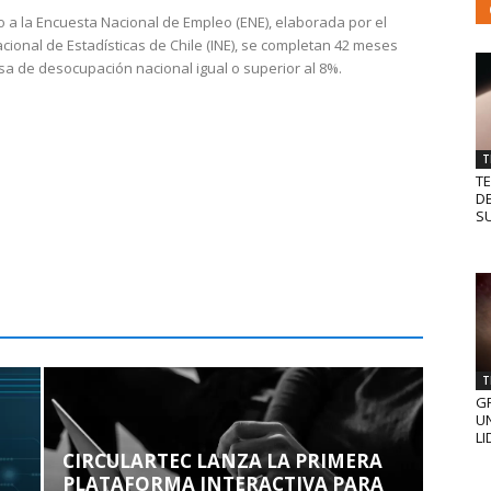
 a la Encuesta Nacional de Empleo (ENE), elaborada por el
acional de Estadísticas de Chile (INE), se completan 42 meses
sa de desocupación nacional igual o superior al 8%.
T
T
D
SU
T
GR
UN
LI
CIRCULARTEC LANZA LA PRIMERA
PLATAFORMA INTERACTIVA PARA