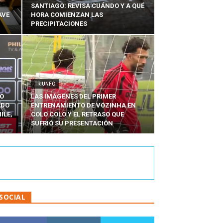
SANTIAGO: REVISA CUÁNDO Y A QUÉ
AVE
HORA COMIENZAN LAS
PRECIPITACIONES
TRIUNFO
MO
LAS IMÁGENES DEL PRIMER
NDO
ENTRENAMIENTO DE VOZINHA EN
ILE,
COLO COLO Y EL RETRASO QUE
SUFRIÓ SU PRESENTACIÓN
SOCIAL