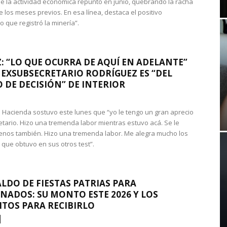
e la actividad económica repuntó en junio, quebrando la racha
e los meses previos. En esa línea, destaca el positivo
que registró la minería”.
: “LO QUE OCURRA DE AQUÍ EN ADELANTE”
 EXSUBSECRETARIO RODRÍGUEZ ES “DEL
 DE DECISIÓN” DE INTERIOR
 de Hacienda sostuvo este lunes que “yo le tengo un gran aprecio
etario. Hizo una tremenda labor mientras estuvo acá. Se le
nos también. Hizo una tremenda labor. Me alegra mucho los
 que obtuvo en sus otros test”.
LDO DE FIESTAS PATRIAS PARA
NADOS: SU MONTO ESTE 2026 Y LOS
ITOS PARA RECIBIRLO