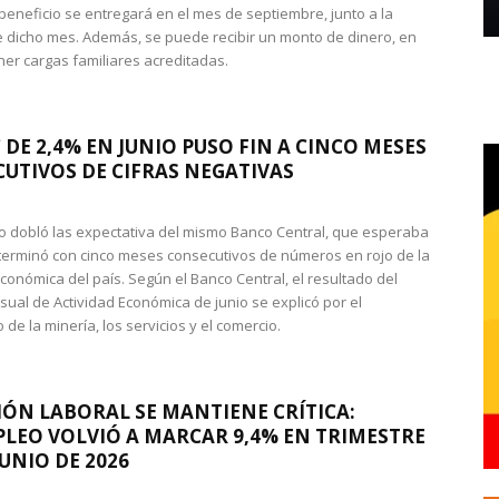
 beneficio se entregará en el mes de septiembre, junto a la
 dicho mes. Además, se puede recibir un monto de dinero, en
ner cargas familiares acreditadas.
 DE 2,4% EN JUNIO PUSO FIN A CINCO MESES
UTIVOS DE CIFRAS NEGATIVAS
do dobló las expectativa del mismo Banco Central, que esperaba
 terminó con cinco meses consecutivos de números en rojo de la
económica del país. Según el Banco Central, el resultado del
sual de Actividad Económica de junio se explicó por el
 de la minería, los servicios y el comercio.
IÓN LABORAL SE MANTIENE CRÍTICA:
LEO VOLVIÓ A MARCAR 9,4% EN TRIMESTRE
JUNIO DE 2026