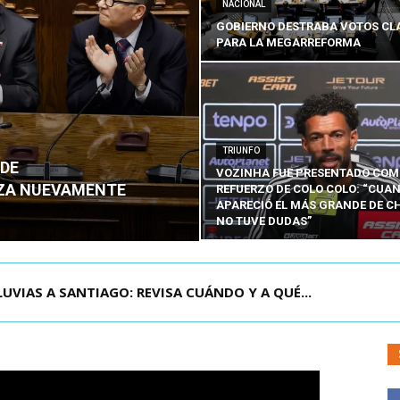
NACIONAL
GOBIERNO DESTRABA VOTOS CL
PARA LA MEGARREFORMA
TRIUNFO
 DE
VOZINHA FUE PRESENTADO CO
NZA NUEVAMENTE
REFUERZO DE COLO COLO: “CUA
APARECIÓ EL MÁS GRANDE DE CH
NO TUVE DUDAS”
LUVIAS A SANTIAGO: REVISA CUÁNDO Y A QUÉ...