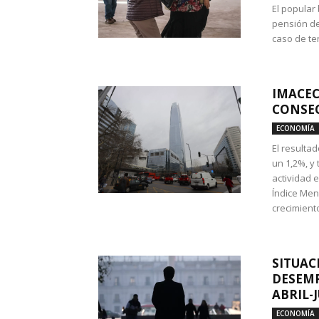
El popular
pensión de
caso de te
IMACEC
CONSEC
ECONOMÍA
El resulta
un 1,2%, y
actividad 
Índice Men
crecimiento
SITUAC
DESEMP
ABRIL-
ECONOMÍA