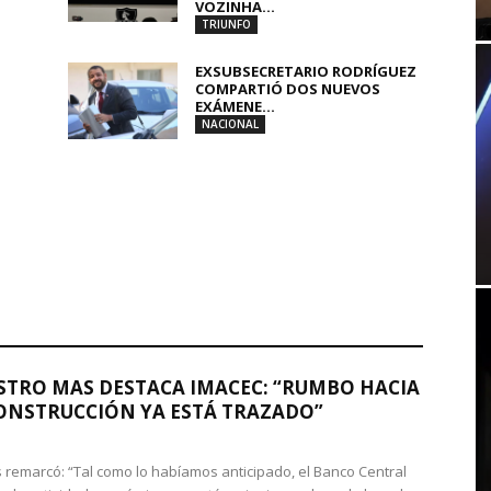
VOZINHA...
TRIUNFO
EXSUBSECRETARIO RODRÍGUEZ
COMPARTIÓ DOS NUEVOS
EXÁMENE...
NACIONAL
STRO MAS DESTACA IMACEC: “RUMBO HACIA
ONSTRUCCIÓN YA ESTÁ TRAZADO”
 remarcó: “Tal como lo habíamos anticipado, el Banco Central