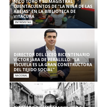
NICO TORO Y SU MAGISTRAL
CUENTACUENTOS DE “LA NIÑA DE LAS
ABEJAS” EN LA BIBLIOTECA DE
VITACURA
ENTREVISTAS
DIRECTOR DEL LICEO BICENTENARIO
VÍCTOR JARA DE PERALILLO: “LA
ESCUELA ES LA GRAN CONSTRUCTORA
DEL TEJIDO SOCIAL”
NACIONAL