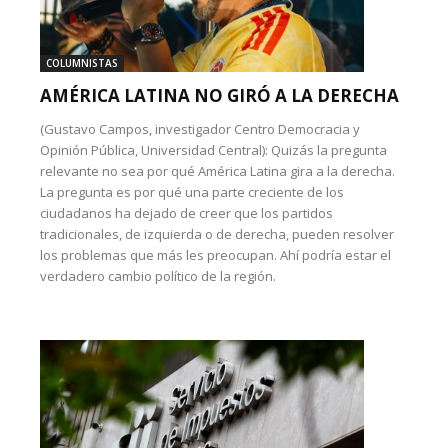
COLUMNISTAS
AMÉRICA LATINA NO GIRÓ A LA DERECHA
(Gustavo Campos, investigador Centro Democracia y
Opinión Pública, Universidad Central): Quizás la pregunta
relevante no sea por qué América Latina gira a la derecha.
La pregunta es por qué una parte creciente de los
ciudadanos ha dejado de creer que los partidos
tradicionales, de izquierda o de derecha, pueden resolver
los problemas que más les preocupan. Ahí podría estar el
verdadero cambio político de la región.