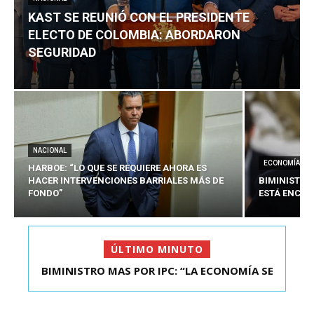
KAST SE REUNIÓ CON EL PRESIDENTE
ELECTO DE COLOMBIA: ABORDARON
SEGURIDAD
NACIONAL
ECONOMÍA
HARBOE: “LO QUE SE REQUIERE AHORA ES
HACER INTERVENCIONES BARRIALES MÁS DE
BIMINISTRO
FONDO”
ESTÁ ENCAU
ÚLTIMO MINUTO
BIMINISTRO MAS POR IPC: “LA ECONOMÍA SE
KAST SE REUNIÓ CON EL PRESIDENTE ELECTO DE
ESTÁ ENC...
COLOMBIA: A...