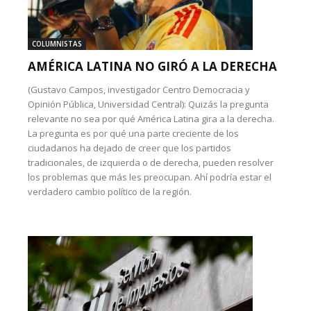
COLUMNISTAS
AMÉRICA LATINA NO GIRÓ A LA DERECHA
(Gustavo Campos, investigador Centro Democracia y
Opinión Pública, Universidad Central): Quizás la pregunta
relevante no sea por qué América Latina gira a la derecha.
La pregunta es por qué una parte creciente de los
ciudadanos ha dejado de creer que los partidos
tradicionales, de izquierda o de derecha, pueden resolver
los problemas que más les preocupan. Ahí podría estar el
verdadero cambio político de la región.