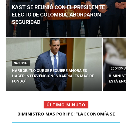
KAST SE REUNIÓ CON EL PRESIDENTE
ELECTO DE COLOMBIA: ABORDARON
SEGURIDAD
NACIONAL
ECONOMÍA
HARBOE: “LO QUE SE REQUIERE AHORA ES
HACER INTERVENCIONES BARRIALES MÁS DE
BIMINISTRO
FONDO”
ESTÁ ENCAU
ÚLTIMO MINUTO
BIMINISTRO MAS POR IPC: “LA ECONOMÍA SE
KAST SE REUNIÓ CON EL PRESIDENTE ELECTO DE
ESTÁ ENC...
COLOMBIA: A...