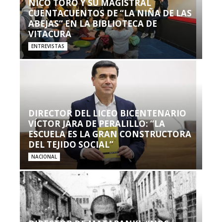
NICO TORO Y SU MAGISTRAL
CUENTACUENTOS DE “LA NIÑA DE LAS
ABEJAS” EN LA BIBLIOTECA DE
VITACURA
ENTREVISTAS
DIRECTOR DEL LICEO BICENTENARIO
VÍCTOR JARA DE PERALILLO: “LA
ESCUELA ES LA GRAN CONSTRUCTORA
DEL TEJIDO SOCIAL”
NACIONAL