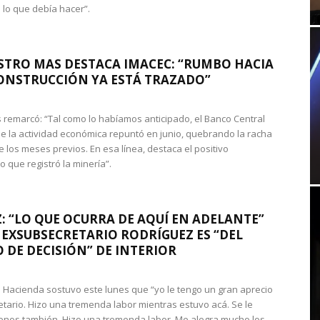
 lo que debía hacer”.
STRO MAS DESTACA IMACEC: “RUMBO HACIA
ONSTRUCCIÓN YA ESTÁ TRAZADO”
 remarcó: “Tal como lo habíamos anticipado, el Banco Central
e la actividad económica repuntó en junio, quebrando la racha
e los meses previos. En esa línea, destaca el positivo
que registró la minería”.
: “LO QUE OCURRA DE AQUÍ EN ADELANTE”
 EXSUBSECRETARIO RODRÍGUEZ ES “DEL
 DE DECISIÓN” DE INTERIOR
 de Hacienda sostuvo este lunes que “yo le tengo un gran aprecio
etario. Hizo una tremenda labor mientras estuvo acá. Se le
nos también. Hizo una tremenda labor. Me alegra mucho los