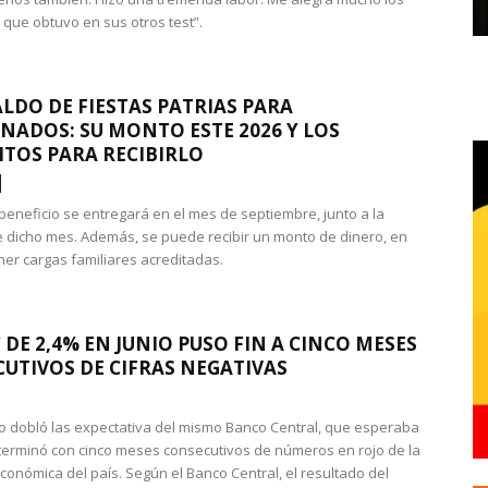
 que obtuvo en sus otros test”.
LDO DE FIESTAS PATRIAS PARA
NADOS: SU MONTO ESTE 2026 Y LOS
ITOS PARA RECIBIRLO
 beneficio se entregará en el mes de septiembre, junto a la
 dicho mes. Además, se puede recibir un monto de dinero, en
ner cargas familiares acreditadas.
 DE 2,4% EN JUNIO PUSO FIN A CINCO MESES
UTIVOS DE CIFRAS NEGATIVAS
do dobló las expectativa del mismo Banco Central, que esperaba
 terminó con cinco meses consecutivos de números en rojo de la
económica del país. Según el Banco Central, el resultado del