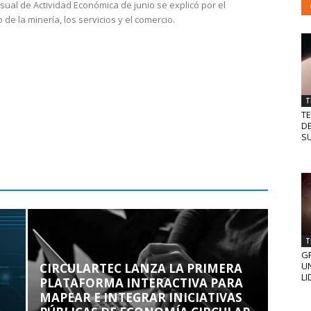
sual de Actividad Económica de junio se explicó por el
 de la minería, los servicios y el comercio.
T
T
D
SU
T
GR
UN
CIRCULARTEC LANZA LA PRIMERA
LI
PLATAFORMA INTERACTIVA PARA
MAPEAR E INTEGRAR INICIATIVAS