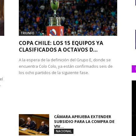
TRIUNFO
COPA CHILE: LOS 15 EQUIPOS YA
CLASIFICADOS A OCTAVOS D...
A la espera de la definición del Grupo E, donde se
encuentra Colo Colo, ya están confirmados seis de
los ocho partidos de la siguiente fase.
el
e
CÁMARA APRUEBA EXTENDER
SUBSIDIO PARA LA COMPRA DE
VIV...
NACIONAL