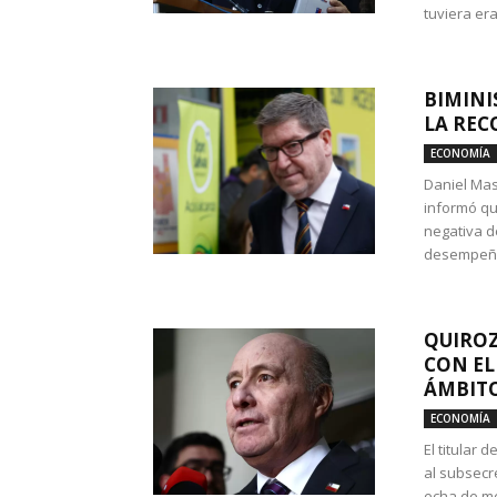
tuviera era
BIMINI
LA REC
ECONOMÍA
Daniel Mas
informó qu
negativa d
desempeño 
QUIROZ
CON EL
ÁMBITO
ECONOMÍA
El titular
al subsecr
echa de me