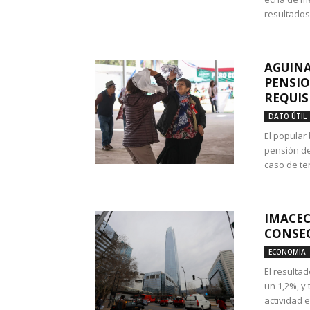
resultados
AGUINA
PENSIO
REQUIS
DATO ÚTIL
El popular
pensión de
caso de te
IMACEC
CONSEC
ECONOMÍA
El resulta
un 1,2%, y
actividad 