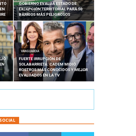
NTO
GOBIERNO EVALÚA ESTADO DE
 EN
EXCEPCIÓN TERRITORIAL PARA 50
IRE
BARRIOS MÁS PELIGROSOS
VANGUARDIA
EJÓ
FUERTE IRRUPCIÓN DE
EN
SOLABARRIETA: CADEM MIDIÓ
N
ROSTROS MÁS CONOCIDOS Y MEJOR
EVALUADOS EN LA TV
SOCIAL