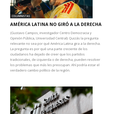
COLUMNISTAS
AMÉRICA LATINA NO GIRÓ A LA DERECHA
(Gustavo Campos, investigador Centro Democracia y
Opinión Pública, Universidad Central): Quizás la pregunta
relevante no sea por qué América Latina gira a la derecha.
La pregunta es por qué una parte creciente de los
ciudadanos ha dejado de creer que los partidos
tradicionales, de izquierda o de derecha, pueden resolver
los problemas que más les preocupan. Ahí podría estar el
verdadero cambio político de la región.