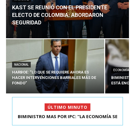
KAST SE REUNIÓ CON EL PRESIDENTE
ELECTO DE COLOMBIA: ABORDARON
SEGURIDAD
NACIONAL
ECONOMÍA
HARBOE: “LO QUE SE REQUIERE AHORA ES
HACER INTERVENCIONES BARRIALES MÁS DE
BIMINISTRO
FONDO”
ESTÁ ENCAU
ÚLTIMO MINUTO
BIMINISTRO MAS POR IPC: “LA ECONOMÍA SE
KAST SE REUNIÓ CON EL PRESIDENTE ELECTO DE
ESTÁ ENC...
COLOMBIA: A...