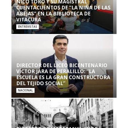
NICO TORO Y SU MAGISTRAL
CUENTACUENTOS DE “LA NIÑA DE LAS
ABEJAS” EN LA BIBLIOTECA DE
VITACURA
ENTREVISTAS
DIRECTOR DEL LICEO BICENTENARIO
VÍCTOR JARA DE PERALILLO: “LA
ESCUELA ES LA GRAN CONSTRUCTORA
DEL TEJIDO SOCIAL”
NACIONAL