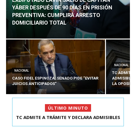
YÁBER DESPUÉS DE 90 DÍAS EN PRISIÓN
PREVENTIVA: CUMPLIRÁ ARRESTO
DOMICILIARIO TOTAL
NACIONAL
NACIONAL
TC ADMITE 
CASO FIDEL ESPINOZA: SENADO PIDE “EVITAR
ADMISIBLES
JUICIOS ANTICIPADOS”
LA OPOSICI
ÚLTIMO MINUTO
TC ADMITE A TRÁMITE Y DECLARA ADMISIBLES
EXDIPUTADO LAVÍN SALIÓ DE CAPITÁN YÁBER
LOS TRES REQU...
DESPUÉS DE 90 ...