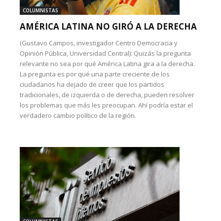
COLUMNISTAS
AMÉRICA LATINA NO GIRÓ A LA DERECHA
(Gustavo Campos, investigador Centro Democracia y
Opinión Pública, Universidad Central): Quizás la pregunta
relevante no sea por qué América Latina gira a la derecha.
La pregunta es por qué una parte creciente de los
ciudadanos ha dejado de creer que los partidos
tradicionales, de izquierda o de derecha, pueden resolver
los problemas que más les preocupan. Ahí podría estar el
verdadero cambio político de la región.