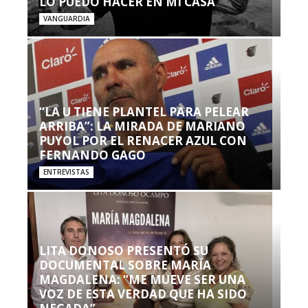
LO PUEDO HACER EN MI CASA’”
VANGUARDIA
“LA U TIENE PLANTEL PARA PELEAR
ARRIBA”: LA MIRADA DE MARIANO
PUYOL POR EL RENACER AZUL CON
FERNANDO GAGO
ENTREVISTAS
LITA DONOSO PRESENTÓ SU
DOCUMENTAL SOBRE MARÍA
MAGDALENA: “ME MUEVE SER UNA
VOZ DE ESTA VERDAD QUE HA SIDO