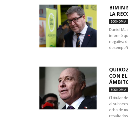
BIMINI
LA REC
ECONOMÍA
Daniel Mas
informó qu
negativa d
desempeño 
QUIROZ
CON EL
ÁMBITO
ECONOMÍA
El titular
al subsecr
echa de me
resultados