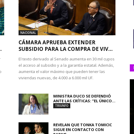
NACIONAL
CÁMARA APRUEBA EXTENDER
.
SUBSIDIO PARA LA COMPRA DE VIV...
r
El texto derivado al Senado aumenta en 30 mil cupos
el acceso al subsidio y a la garantía estatal. Además,
o
aumenta el valor máximo que pueden tener las
viviendas nuevas, de 4.000 a 6.000 mil UF.
MINISTRA DUCO SE DEFENDIÓ
ANTE LAS CRÍTICAS: “EL ÚNICO...
TRIUNFO
REVELAN QUE TONKA TOMICIC
SIGUE EN CONTACTO CON