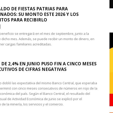
LDO DE FIESTAS PATRIAS PARA
NADOS: SU MONTO ESTE 2026 Y LOS
ITOS PARA RECIBIRLO
 beneficio se entregará en el mes de septiembre, junto a la
 dicho mes. Además, se puede recibir un monto de dinero, en
ner cargas familiares acreditadas.
 DE 2,4% EN JUNIO PUSO FIN A CINCO MESES
UTIVOS DE CIFRAS NEGATIVAS
do dobló las expectativa del mismo Banco Central, que esperaba
 terminó con cinco meses consecutivos de números en rojo de la
económica del país. Según el Banco Central, el resultado del
sual de Actividad Económica de junio se explicó por el
 de la minería, los servicios y el comercio.