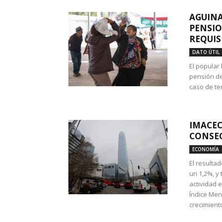
AGUINA
PENSIO
REQUIS
DATO ÚTIL
El popular
pensión de
caso de te
IMACEC
CONSEC
ECONOMÍA
El resulta
un 1,2%, y
actividad 
Índice Men
crecimiento