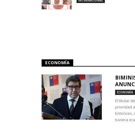
INTERNACIONAL
ECONOMÍA
BIMINI
ANUNCI
ECONOMÍA
El titular 
prioridad 
Entonces, 
tuviera era