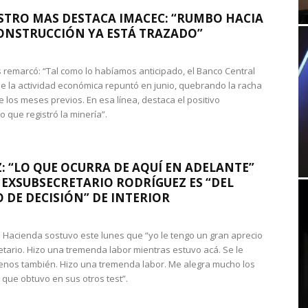
STRO MAS DESTACA IMACEC: “RUMBO HACIA
ONSTRUCCIÓN YA ESTÁ TRAZADO”
 remarcó: “Tal como lo habíamos anticipado, el Banco Central
e la actividad económica repuntó en junio, quebrando la racha
e los meses previos. En esa línea, destaca el positivo
que registró la minería”.
: “LO QUE OCURRA DE AQUÍ EN ADELANTE”
 EXSUBSECRETARIO RODRÍGUEZ ES “DEL
 DE DECISIÓN” DE INTERIOR
 de Hacienda sostuvo este lunes que “yo le tengo un gran aprecio
etario. Hizo una tremenda labor mientras estuvo acá. Se le
nos también. Hizo una tremenda labor. Me alegra mucho los
 que obtuvo en sus otros test”.